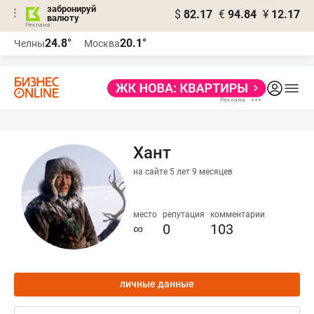
забронируй
$
82.17
€
94.84
¥
12.17
валюту
24.8°
20.1°
Челны
Москва
Хант
на сайте 5 лет 9 месяцев
место
репутация
комментарии
∞
0
103
личные данные