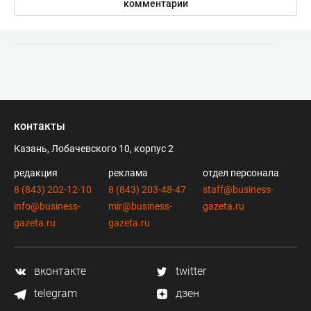
комментарии
контакты
Казань, Лобачевского 10, корпус 2
редакция
реклама
отдел персонала
8 (843) 202-12-10
8 (843) 203-48-47
staff@business-
info@business-
mir@business-
gazeta.ru
gazeta.ru
gazeta.ru
вконтакте
twitter
telegram
дзен