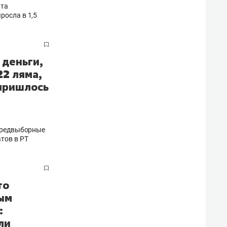
ата
росла в 1,5
 деньги,
22 ляма,
пришлось
 предвыборные
тов в РТ
то
ым
:
ли