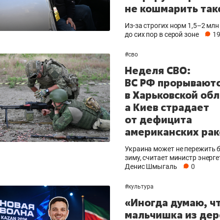
не кошмарить так
Из-за строгих норм 1,5–2 млн
до сих пор в серой зоне
1
кого спорта пройдет
Международный исторический
Муз
#
сво
атарстана. Площадка
фестиваль «Великий Болгар»
бере
арк «Урам»
пройдет 8-9 августа в Болгаре
Неделя СВО:
ВС РФ прорывают
в Харьковской обл
а Киев страдает
от дефицита
американских рак
Украина может не пережить
зиму, считает министр энерг
Денис Шмыгаль
0
#
культура
«Иногда думаю, чт
мальчишка из дер