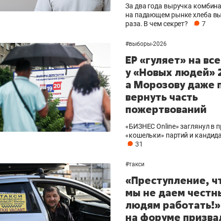
За два года выручка комбин
на падающем рынке хлеба вы
раза. В чем секрет?
7
#
выборы-2026
ЕР «гуляет» на все
у «Новых людей» 
а Морозову даже 
вернуть часть
пожертвований
«БИЗНЕС Online» заглянул в
«кошельки» партий и кандида
31
#
такси
«Преступление, ч
мы не даем честн
людям работать!»
на форуме призва