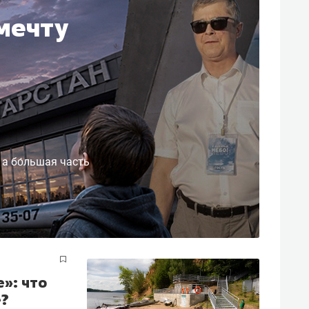
Василь Мазитов
 мечту
МАРТ
е зная местных
авил, бизнес может
отерять минимум
олгода»
 бизнесу выйти на зарубежные
ки, почему надо знать аксакалов и
 а бо́льшая часть
 интересен Оман?
е»: что
е?