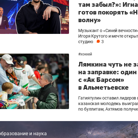
там забыл?»: Игн
готов покорять «
волну»
Музыкант о «Синей вечности»
Игоря Крутого и мечте откры
студию
3
#
хоккей
Лямкина чуть не 
на заправке: один
с «Ак Барсом»
в Альметьевске
Гатиятулин оставил лидеров в
казанская молодежь выигра
по буллитам, Ахтямов получ
образование и наука