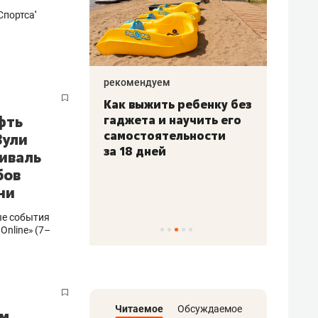
портса''
рекомендуем
рекоме
прораб
Как выжить ребенку без
Салих
фть
седкина:
гаджета и научить его
Ибраг
есте
самостоятельности
не ус
Зули
а 2
за 18 дней
буду 
иваль
 для меня
с вер
бов
дж!»
ни
ые события
Online» (7–
Читаемое
Обсуждаемое
ым