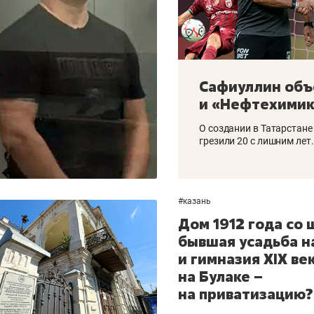
Сафиуллин объ
и «Нефтехимик
О создании в Татарстан
грезили 20 с лишним лет
#
казань
Дом 1912 года со 
бывшая усадьба н
и гимназия XIX ве
на Булаке –
на приватизацию?
авить
не забудьте поздравить
не забудьт