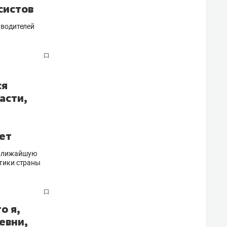
систов
 водителей
9
ыкальный фестиваль «Рок-
Форум молодежных крыльев
га» пройдет в Чистополе
российского военно-
исторического общества
Приволжского федерального
ся
округа «Наследие героев»
асти,
пройдет 6–8 августа в Спасс
районе
ет
 ближайшую
етики страны
о я,
евни,