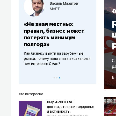
менова
Василь Мазитов
»
МАРТ
: работа
«Не зная местных
«Мне лу
чься
правил, бизнес может
не зараб
вствовать
потерять минимум
чем поте
полгода»
репутац
пошиву
Как бизнесу выйти на зарубежные
Владелец отд
афакте,
рынки, почему надо знать аксакалов и
о трехкратном
С
кредитов
чем интересен Оман?
клиентах и чу
р
К
это интересно
Сыр ARCHEESE
для тех, кто ценит здоровье
и активность.