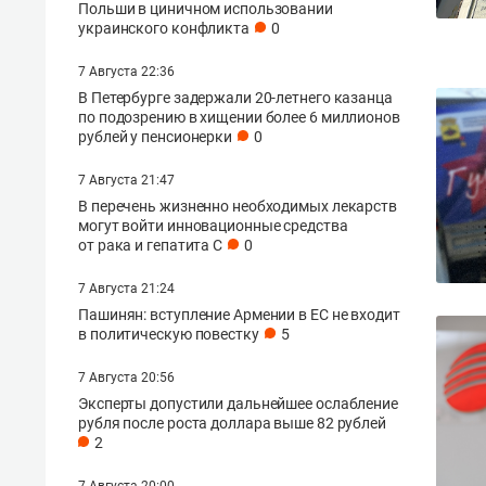
Польши в циничном использовании
украинского конфликта
0
7 Августа 22:36
В Петербурге задержали 20-летнего казанца
по подозрению в хищении более 6 миллионов
рублей у пенсионерки
0
7 Августа 21:47
В перечень жизненно необходимых лекарств
дарите прекрас
могут войти инновационные средства
вместе с арт-гал
от рака и гепатита С
0
БИЗОN
7 Августа 21:24
Пашинян: вступление Армении в ЕС не входит
в политическую повестку
5
перейти в магаз
7 Августа 20:56
Эксперты допустили дальнейшее ослабление
рубля после роста доллара выше 82 рублей
2