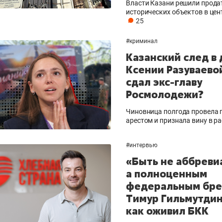
Власти Казани решили прода
исторических объектов в цен
25
#
криминал
Казанский след в
Ксении Разуваевой
сдал экс-главу
Росмолодежи?
Зарипов Айрат Ринатович
Сафиулл
ное
Хаты
ереей
Чиновница полгода провела
арестом и признала вину в р
депутат Госсовета РТ, председатель
комитета Госсовета РТ по
глава Тетюшског
образованию, культуре, науке и
райо
#
интервью
национальным вопросам
«Быть не аббреви
ин
а полноценным
федеральным бре
Тимур Гильмутдин
как оживил БКК