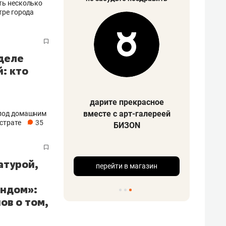
ть несколько
тре города
 деле
: кто
ов Рамис
Зарип
дарите прекрасное
пович
вместе с арт-галереей
 под домашним
астрате
35
БИЗОN
депутат Г
коми
о муниципального
образов
на РТ
нац
атурой,
перейти в магазин
ндом»:
ов о том,