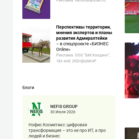
Реклама. vamintatarstan.ru
Перспективы территории,
мнения экспертов и планы
рекомендуем
развития Адмиралтейки
– в спецпроекте «БИЗНЕС
Оставить шум
Online»
за волной: как ст
Реклама. ООО "БМ Холдинг",
тишину в казанск
18+ erid: 2SDnjbzAKnP
ЖК «Заря»
блоги
NEFIS GROUP
30 Июля 2026
Нэфис Косметикс: цифровая
трансформация – это не про ИТ, а про
людей и бизнес