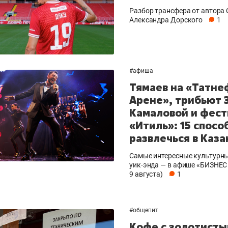
Разбор трансфера от автора С
Александра Дорского
1
рекомендуем
рекомендуем
#
афиша
Психотерапевт
Дизайнер-
роят
«Фороса»:
Тямаев на «Татне
Наталья На
ом
«Директорский
«Ремонт вм
Арене», трибьют 
невроз» – когда
с мебелью з
Камаловой и фест
человек не считает
миллиона –
«Итиль»: 15 спосо
свою сверхнагрузку
это челлен
развлечься в Каза
стрессом»
Самые интересные культурн
уик-энда — в афише «БИЗНЕС 
9 августа)
1
#
общепит
Кофе с золотист