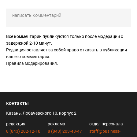
нефтяного Татарстана. У Газпрома целая медиаимперия. У
Татнефти есть что? Только сайт? Кстати неплохой,
технически навороченный. Однако, не
содержательный.Стандартные тексты, переписанные с
Лукойла и Роснефти.
Все комментарии публикуются только после модерации с
задержкой 2-10 минут.
Редакция оставляет за собой право отказать в публикации
вашего комментария.
Правила модерирования
.
контакты
Казань, Лобачевского 10, корпус 2
редакция
реклама
отдел персонала
8 (843) 202-12-10
8 (843) 203-48-47
staff@business-