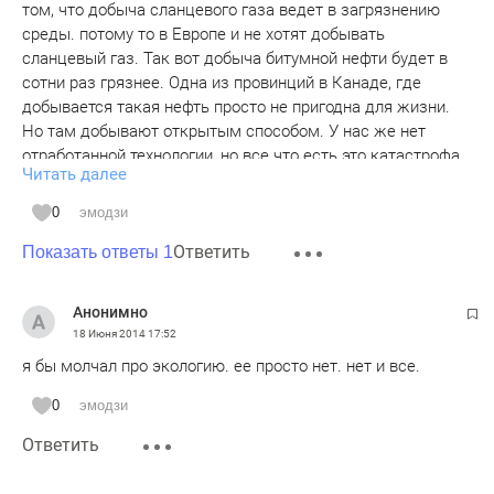
том, что добыча сланцевого газа ведет в загрязнению
среды. потому то в Европе и не хотят добывать
сланцевый газ. Так вот добыча битумной нефти будет в
сотни раз грязнее. Одна из провинций в Канаде, где
добывается такая нефть просто не пригодна для жизни.
Но там добывают открытым способом. У нас же нет
отработанной технологии, но все что есть это катастрофа
Читать далее
для окружающей среды, а значит и для жителей
республики. Хотим ли мы поддерживая нефтяной бизнес,
0
эмодзи
погубить среду обитания?
Ответить
Показать ответы 1
Анонимно
18 Июня 2014
17:52
я бы молчал про экологию. ее просто нет. нет и все.
0
эмодзи
Ответить