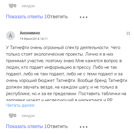
0
эмодзи
Ответить
Показать ответы 1
Анонимно
19 Июня 2014
14:11
У Татнефти очень огромный спектр деятельности. Чего
только стоят экологические проекты. Лично я в них
принимал участие, поэтому знаю.Мне кажется вопрос в
людях, кто подает информацию в прессу. Либо не так
подают, либо не там подают, либо не с теми подают и за
очень хороший бюджет Татнефти. Вообще бренд Татнефти
должен звучать везде, на каждом шагу, и не только в
республике, но и за ее пределами. Поставить таблички на
заправке может и несведующий в маркетинге и PR.
Читать далее
Покажите людей, руководителей, уникальные примеры
управленческих решений в нелегкой экономической
0
эмодзи
среде. Вообще, покажите нефть, какая она сейчас, для
Ответить
чего она народу.Действительно ли нефтяники-необычная
Показать ответы 1
профессия, есть ли школы, ВУЗы, какое будущее именно у