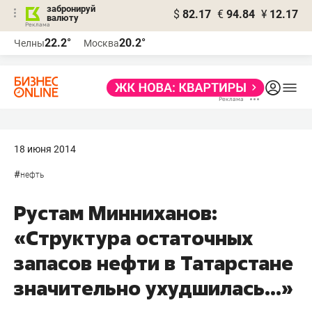
забронируй
$
82.17
€
94.84
¥
12.17
валюту
22.2°
20.2°
Челны
Москва
18 июня 2014
#
нефть
Рустам Минниханов:
«Структура остаточных
запасов нефти в Татарстане
значительно ухудшилась...»