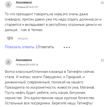
Анонимно
18 Июня 2014
21:27
То что президент говорить,не нова,это очень даже
очевидно, притом давно уже.Но надо отдать должное,он и
старается и вкладывает в республику огромные деньги но
дальше....как в Челнах .
0
эмодзи
Ответить
Показать ответы 1
Анонимно
19 Июня 2014
02:14
Фотки классные!Отличная команда в Татнефти сейчас
стала. И мэтры- мозги Лавущенко, и Городний, и
динамичный, современный, похожий на нашего
Президента по искрометности, живости ума, Маганов.
Пусть нефть будет, ребята, хоть какая, битумная,
сернистая. Это единственное наше крупное богатство.
Остальные все посредники. Берегите нашу Татнефть!