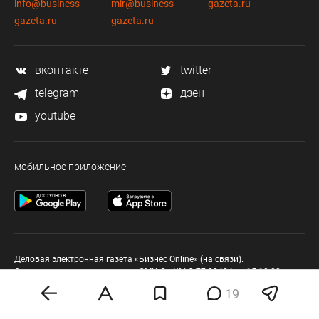
info@business-
mir@business-
gazeta.ru
gazeta.ru
gazeta.ru
вконтакте
twitter
telegram
дзен
youtube
мобильное приложение
Деловая электронная газета «Бизнес Online» (на связи).
Свидетельство о регистрации СМИ Эл №ФС 77-33484 от 15.10.08.
Выдано федеральной службой по надзору в сфере связи и массовых
19
коммуникаций.
Учредитель ООО «Бизнес Медия Холдинг»