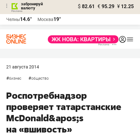
забронируй
$
82.61
€
95.29
¥
12.25
валюту
14.6°
19°
Челны
Москва
21 августа 2014
#
#
бизнес
общество
Роспотребнадзор
проверяет татарстанские
McDonald&apos;s
на «вшивость»