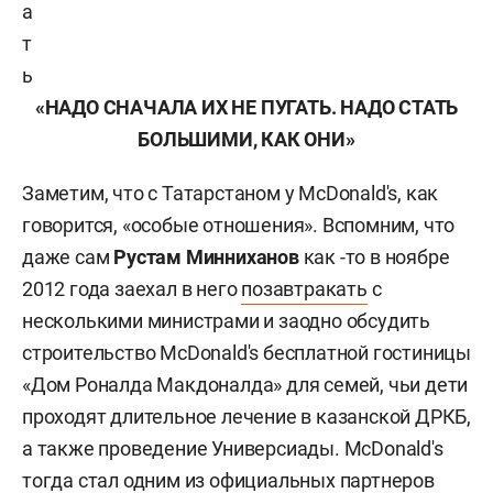
а
т
ь
«НАДО СНАЧАЛА ИХ НЕ ПУГАТЬ. НАДО СТАТЬ
БОЛЬШИМИ, КАК ОНИ»
Заметим, что с Татарстаном у МсDonald's, как
говорится, «особые отношения». Вспомним, что
даже сам
Рустам Минниханов
как -то в ноябре
2012 года заехал в него
позавтракать
с
несколькими министрами и заодно обсудить
строительство МсDonald's бесплатной гостиницы
«Дом Роналда Макдоналда» для семей, чьи дети
проходят длительное лечение в казанской ДРКБ,
а также проведение Универсиады. МсDonald's
тогда стал одним из официальных партнеров