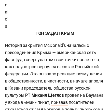
n
al
d’
s
ТОН ЗАДАЛ КРЫМ
История закрытия МсDonald's началась с
присоединения Крыма — американская сеть
фастфуда свернула там свои точки после того,
как полуостров вернулся в состав Российской
Федерации. Это вызвало реакцию возмущения
в общественности, в частности, в начале апреля
в Казани председатель общества русской
культуры РТ
Михаил Щеглов
провел на Баумана
у входа в «Мак» пикет,
призвав
посетителей
отказаться от гамбургеров в пользу пирожков и