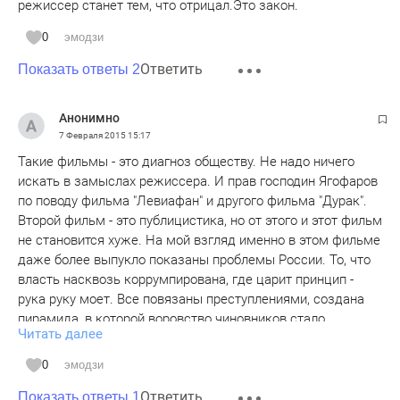
режиссер станет тем, что отрицал.Это закон.
0
эмодзи
Ответить
Показать ответы 2
Анонимно
7 Февраля 2015
15:17
Такие фильмы - это диагноз обществу. Не надо ничего
искать в замыслах режиссера. И прав господин Ягофаров
по поводу фильма "Левиафан" и другого фильма "Дурак".
Второй фильм - это публицистика, но от этого и этот фильм
не становится хуже. На мой взгляд именно в этом фильме
даже более выпукло показаны проблемы России. То, что
власть насквозь коррумпирована, где царит принцип -
рука руку моет. Все повязаны преступлениями, создана
пирамида, в которой воровство чиновников стало
Читать далее
основным скрепом, на котором и держится это
государство. Для них и гибель очень большого числа
0
эмодзи
людей под обломками разваливающегося здания не
Ответить
проблема, главное деньги и чтобы их не смогли поймать
Показать ответы 1