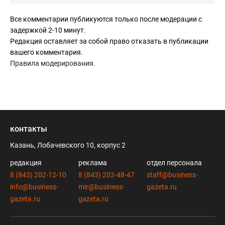
Все комментарии публикуются только после модерации с
задержкой 2-10 минут.
Редакция оставляет за собой право отказать в публикации
вашего комментария.
Правила модерирования
.
контакты
Казань, Лобачевского 10, корпус 2
редакция
реклама
отдел персонала
8 (843) 202-12-10
8 (843) 203-48-47
staff@business-
info@business-
mir@business-
gazeta.ru
gazeta.ru
gazeta.ru