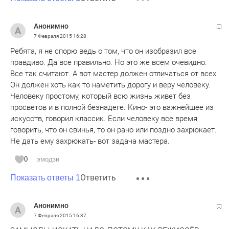
на воровстве, выкинуть из системы. Они готовы и на
убийства своих же, чтобы скрыть свои махинации. Вся
Анонимно
система государственной власти работает на это, никто не
7 Февраля 2015
16:28
может выйти из этой системы добровольно, изменить ее,
Ребята, я не спорю ведь о том, что он изобразил все
не подчиниться ей. Ответ будет мгновенным, звонок кому
правдиво. Да все правильно. Но это же всем очевидно.
следует и расстрельная команда уже будет при
Все так считают. А вот мастер должен отличаться от всех.
исполнении без лишних слов. Но и само общество от
Он должен хоть как то наметить дорогу и веру человеку.
безысходности постепенно превратилось в сборище
Человеку простому, который всю жизнь живет без
наркоманов, пьяниц и хулиганов. Там уже правит
просветов и в полной безнадеге. Кино- это важнейшее из
криминал на бытовом уровне, они диктуют правила
искусств, говорил классик. Если человеку все время
общежития. Все там безнадежно, и одиночные попытки
говорить, что он свинья, то он рано или поздно захрюкает.
«нормального» человека спасти это общество приводит
Не дать ему захрюкать- вот задача мастера.
только к тому, что его просто запинывают, избивают, а
близкие признают его «дурачком», который ничего в
0
эмодзи
жизни не смог достичь, т.е. не смог стать частью этой
Ответить
Показать ответы 1
системы и не научился как все преуспевающие люди
этого общества воровать. Единственный совет отца
главного героя, тоже неудачника, уезжай отсюда, куда
Анонимно
глаза глядят. Но вот не смог главный герой уехать,
7 Февраля 2015
16:37
совесть не позволила, и поплатился за это от того же