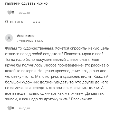
пылинки сдувать нужно...
одноразовых пустышек, которые заполонили экраны.
0
эмодзи
Ответить
Анонимно
7 Февраля 2015
12:30
Фильм то художественный. Хочется спросить- какую цель
ставили перед собой создатели? Показать мрак и все?
Тогда надо было документальный фильм снять. Еще
круче бы получилось. Любое произведение- это рассказ о
какой то истории. Но ценно произведение, когда оно дает
человеку что то. Мы смотрим, а художник видит. Каждый
большой художник должен увидеть то, что другие до него
не замечали и передать это зрителям или читателям. А
все выводы только одни- вот как мы живем! Да мы так
живем, а как надо по другому жить? Расскажите!
0
эмодзи