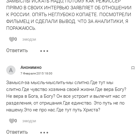
ЗАМЫСЛЫ ИСКАТЬ НАДО, ПОТОМУ КАК РЕЖИССЁР
общества, которое намеривался спасти. Фильм
ПРЯМО В СВОИХ ИНТЕРВЬЮ ЗАЯВЛЯЕТ ОБ ОТНОШЕНИИ
заканчивается тем, что все остается в подвешенном,
К РОССИИ. ОПЯТЬ НЕГЛУБОКО КОПАЕТЕ. ПОСМОТРЕЛИ
прежнем состоянии. Общежитие, которое разваливается и
ФИЛЬМЕЦ И СДЕЛАЛИ ВЫВОД. ЧТО ЗА АНАЛИТИКИ, Я
можно его воспринимать как наше государство, пока
ПОРАЖАЮСЬ.
стоит, но часы его сочтены. Народ рвется обратно в это
здание, не признавая крики этого специалиста, о том, что
0
эмодзи
жить там опасно, все вот-вот развалиться, власть тоже на
Ответить
своем месте, продолжает гулять и веселиться, зная, что
это здание рухнет и похоронит под собой массу народа. Но
они уже для них не народ, это неудачники, пьяницы и
Анонимно
наркоманы, которые не смогли найти себе место в этой
7 Февраля 2015
18:00
системе повального воровства и место им под обломками
Замысл-за мысль-мыслить-мы слитно.Где тут мы
здания. Чего стоят одни слова женщины, мэра этого
слитно.Где чувство хозяина своей жизни.Где вера Богу?
городка, которая в неком коротком просветлении,
Не вера в Бога, а Богу? Он все устроит и вылечит нас от
обращается к своим замам, в частности к чиновнику,
разделения, от отрицания.Где единство. Это путь не по
ответственному за здравоохранение: «все, что мог, все
нашему.Это не про нас.Где тут путь Христа?
разворовал, скоро будем больных лечить подорожником».
И разве все не так? Goody
0
эмодзи
Ответить