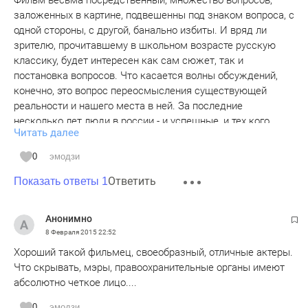
Фильм весьма посредственный, множество вопросов,
заложенных в картине, подвешенны под знаком вопроса, с
одной стороны, с другой, банально избиты. И вряд ли
зрителю, прочитавшему в школьном возрасте русскую
классику, будет интересен как сам сюжет, так и
постановка вопросов. Что касается волны обсуждений,
конечно, это вопрос переосмысления существующей
реальности и нашего места в ней. За последние
несколько лет люди в россии - и успешные, и тех кого
Читать далее
жизнь обделила, - не сильно парились о смысле
существования, тк проще потреблять и ломать голову.
0
эмодзи
События на Украине, экономика не имеют никакого
Ответить
отношения к восприятию картины, но вот к изменению
Показать ответы 1
восприятия окружающей действительности относятся
напрямую. И в этом смысле картина хорошо вписывается
Анонимно
во внутрение терзания людей. Однако еще раз скажу -
8 Февраля 2015
22:52
картина посредственная, читайте книги!
Хороший такой фильмец, своеобразный, отличные актеры.
Что скрывать, мэры, правоохранительные органы имеют
абсолютно четкое лицо....
0
эмодзи