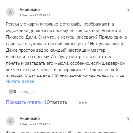
Анонимно
7 Февраля 2015
18:41
Реальную картину только фотографы изображают, а
художники должны по своему, не так как все. Возьмите
Пикассо, Дали. Они что , с натуры рисовали? Прямо один в
один как в художественной школе учат? Нет уважаемый.
Даже простое ведро каждый настоящий мастер
изобразит по своему. А я буду смотреть и пытаться
понять и разгадать его мысли, особенно, если шедевр- он
же чем то притягивает и завораживает. Так и с нашей
жизнью. У нас не все 100 процентов людей пьяницы и не
Читать далее
надо про весь народ говорить, что он быдло. Тогда это и
про вас, но вы то считаете, что про кого угодно это кино
0
эмодзи
только не про меня. Я то не быдло же.
Ответить
Показать ответы 1
Анонимно
7 Февраля 2015
19:05