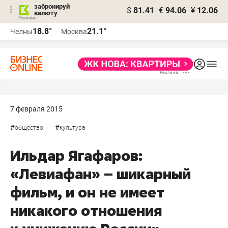
забронируй
$
81.41
€
94.06
¥
12.06
валюту
18.8°
21.1°
Челны
Москва
7 февраля 2015
#
#
общество
культура
Ильдар Ягафаров:
«Левиафан» – шикарный
фильм, и он не имеет
никакого отношения