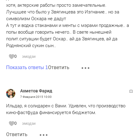
хотя, актерские работы просто замечательные.
Лучшшее что было у Звягинцева это Изгнание.. но за
символизм Оскара не дадут
А тут и водка стаканами и менты с мэрами продажные.. а
попы вообще говорить нечего.. В свете нынешней
полит.ситуации будет Оскар.. ай да Звягинцев, ай да
Роднянский сукин сын..
0
эмодзи
Ответить
Показать ответы 1
Ахметов Фарид
7 Февраля 2015
10:00
Ильдар, я солидарен с Вами. Удивлен, что производство
кино-фастфуда финансируется бюджетом.
0
эмодзи
Ответить