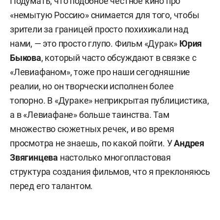
Подумать, что подобное честное кино про
«немытую Россию» снимается для того, чтобы
зрители за границей просто похихикали над
нами, — это просто глупо.
Фильм «Дурак»
Юрия
Быкова
, который часто обсуждают в связке с
«Левиафаном», тоже про наши сегодняшние
реалии, но он творчески исполнен более
топорно. В «Дураке» неприкрытая публицистика,
а в «Левиафане» больше таинства. Там
множество сюжетных речек, и во время
просмотра не знаешь, по какой пойти. У
Андрея
Звягинцева
настолько многопластовая
структура создания фильмов, что я преклоняюсь
перед его талантом.