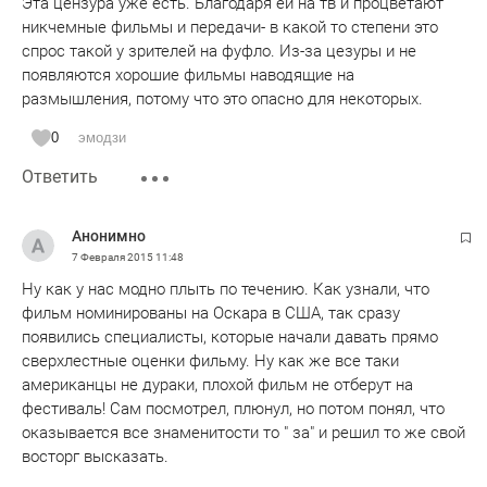
Эта цензура уже есть. Благодаря ей на тв и процветают
никчемные фильмы и передачи- в какой то степени это
спрос такой у зрителей на фуфло. Из-за цезуры и не
появляются хорошие фильмы наводящие на
размышления, потому что это опасно для некоторых.
0
эмодзи
Ответить
Анонимно
7 Февраля 2015
11:48
Ну как у нас модно плыть по течению. Как узнали, что
фильм номинированы на Оскара в США, так сразу
появились специалисты, которые начали давать прямо
сверхлестные оценки фильму. Ну как же все таки
американцы не дураки, плохой фильм не отберут на
фестиваль! Сам посмотрел, плюнул, но потом понял, что
оказывается все знаменитости то " за" и решил то же свой
восторг высказать.