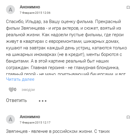
Анонимно
7 Февраля 2015
12:06
Спасибо, Ильдар, за Вашу оценку фильма. Прекрасный
фильм Звягинцева - и игра актеров, и сюжет, взятый из
реальной жизни. Как надоели пустые фильмы, где герои
живут в квартирах с евроремонтами, шикарных домах,
кушают на завтрак каждый день устриц, катаются только
на шикарных иномарках (не в кредит), менты борются с
бандитами. А в этой картине реальный быт наших
сограждан. Главная героиня - не гламурная блондинка,
главный герой - не мачо, поигрывающий бицепсами, и вот
Читать далее
уже пошла критика, что очерняют Россию. Никто не
очерняет - это реальность. Проснитесь люди! Что в этом
0
эмодзи
фильме является чернухой? Это реальность. Зачем
Ответить
критиковать создателей фильма, критикуйте тех, кто
загнал нас в такие условия, кто считает большинство
жителей России "быдлом" и соответствующее к ним
Анонимно
относится. ВЫ что ни разу не встречали таких мэров,
7 Февраля 2015
12:17
судей, прокурорских работников? Тогда Вам просто
Звягинцев - явление в российском жизни. С таких
повезло или Вы сами такие. Фильм - гениальный на фоне