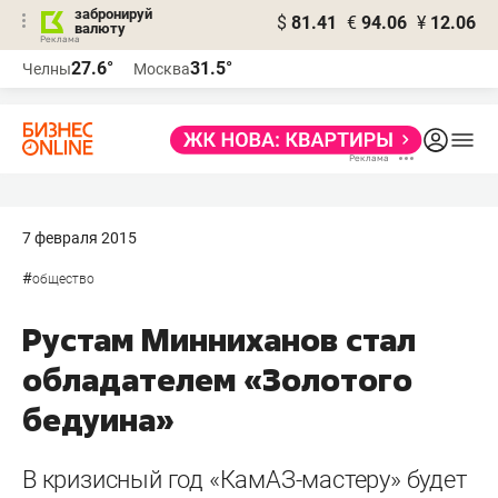
забронируй
$
81.41
€
94.06
¥
12.06
валюту
27.6°
31.5°
Челны
Москва
7 февраля 2015
#
общество
Рустам Минниханов стал
обладателем «Золотого
бедуина»
В кризисный год «КамАЗ-мастеру» будет