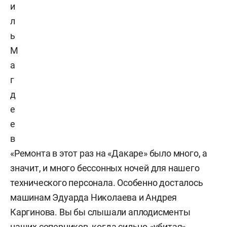
и
л
ь
М
а
г
д
е
е
в
«Ремонта в этот раз на «Дакаре» было много, а
значит, и много бессонных ночей для нашего
технического персонала. Особенно досталось
машинам Эдуарда Николаева и Андрея
Каргинова. Вы бы слышали аплодисменты
наших соперников, когда сильно «убитая»