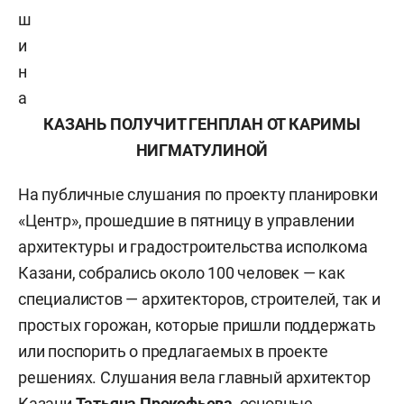
ш
и
н
а
КАЗАНЬ ПОЛУЧИТ ГЕНПЛАН ОТ КАРИМЫ
НИГМАТУЛИНОЙ
На публичные слушания по проекту планировки
«Центр», прошедшие в пятницу в управлении
архитектуры и градостроительства исполкома
Казани, собрались около 100 человек — как
специалистов — архитекторов, строителей, так и
простых горожан, которые пришли поддержать
или поспорить о предлагаемых в проекте
решениях. Слушания вела главный архитектор
Казани
Татьяна Прокофьева
, основные