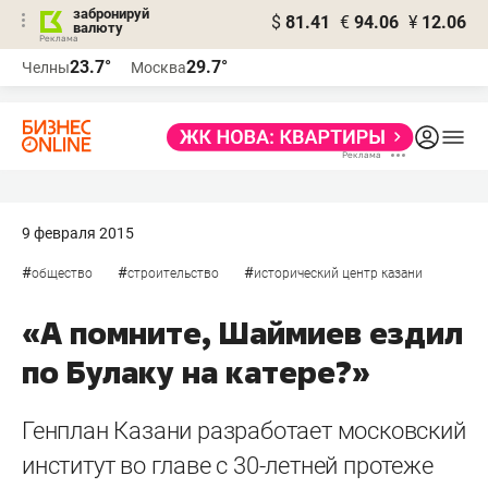
забронируй
$
81.41
€
94.06
¥
12.06
валюту
23.7°
29.7°
Челны
Москва
9 февраля 2015
#
#
#
общество
строительство
исторический центр казани
«А помните, Шаймиев ездил
по Булаку на катере?»
Генплан Казани разработает московский
институт во главе с 30-летней протеже