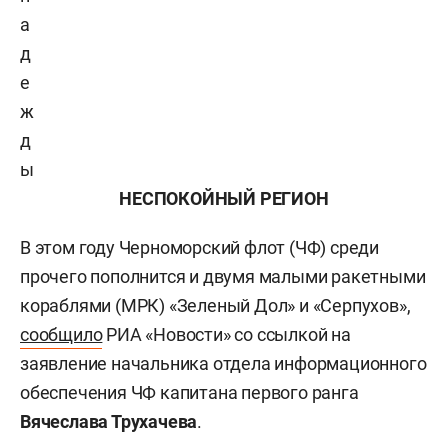
а
д
е
ж
д
ы
НЕСПОКОЙНЫЙ РЕГИОН
В этом году Черноморский флот (ЧФ) среди
прочего пополнится и двумя малыми ракетными
кораблями (МРК) «Зеленый Дол» и «Серпухов»,
сообщило
РИА «Новости» со ссылкой на
заявление начальника отдела информационного
обеспечения ЧФ капитана первого ранга
Вячеслава Трухачева
.