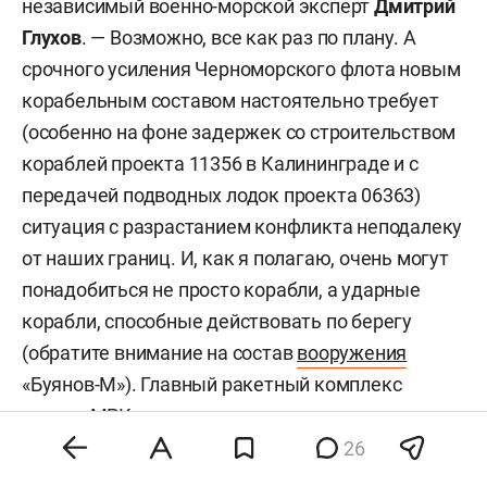
независимый военно-морской эксперт
Дмитрий
Глухов
. — Возможно, все как раз по плану. А
срочного усиления Черноморского флота новым
корабельным составом настоятельно требует
(особенно на фоне задержек со строительством
кораблей проекта 11356 в Калининграде и с
передачей подводных лодок проекта 06363)
ситуация с разрастанием конфликта неподалеку
от наших границ. И, как я полагаю, очень могут
понадобиться не просто корабли, а ударные
корабли, способные действовать по берегу
(обратите внимание на состав
вооружения
«Буянов-М»). Главный ракетный комплекс
делает МРК этого проекта исключительно
мощным для своих размеров. Плюс
26
универсальность: «Буян-М» может действовать