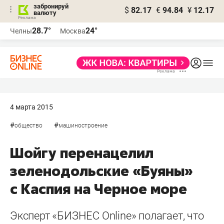
забронируй
$
82.17
€
94.84
¥
12.17
валюту
28.7°
24°
Челны
Москва
4 марта 2015
#
#
общество
машиностроение
Шойгу перенацелил
зеленодольские «Буяны»
с Каспия на Черное море
Эксперт «БИЗНЕС Online» полагает, что