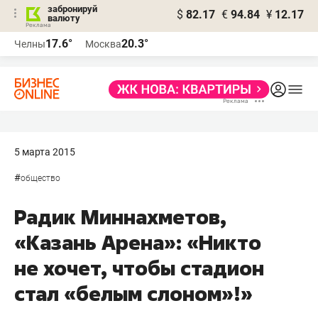
забронируй
$
82.17
€
94.84
¥
12.17
валюту
17.6°
20.3°
Челны
Москва
5 марта 2015
#
общество
Радик Миннахметов,
«Казань Арена»: «Никто
не хочет, чтобы стадион
стал «белым слоном»!»