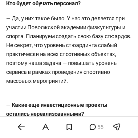
Кто будет обучать персонал?
— Да, у них такое было. У нас это делается при
участии Поволжской академии физкультуры и
спорта. Планируем создать свою базу стюардов.
Не секрет, что уровень стюардинга слабый
практически на всех спортивных объектах,
поэтому наша задача — повышать уровень
сервиса в рамках проведения спортивно
массовых мероприятий.
— Какие еще инвестиционные проекты
остались нереализованными?
55
— На южной трибуне нужно открыть спорт-бар.
Работу планируем начать уже после чемпионата