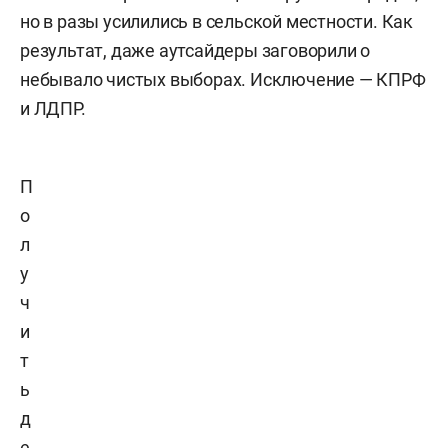
но в разы усилились в сельской местности. Как
результат, даже аутсайдеры заговорили о
небывало чистых выборах. Исключение — КПРФ
и ЛДПР.
П
о
л
у
ч
и
т
ь
д
е