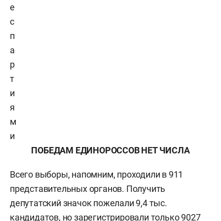
е
с
п
а
р
т
и
я
м
и
ПОБЕДАМ ЕДИНОРОССОВ НЕТ ЧИСЛА
Всего выборы, напомним, проходили в 911
представительных органов. Получить
депутатский значок пожелали 9,4 тыс.
кандидатов, но зарегистрировали только 9027