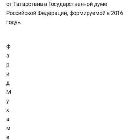
от Татарстана в Государственной думе
Российской Федерации, формируемой в 2016
году».
Ф
а
р
и
д
М
у
х
а
м
е