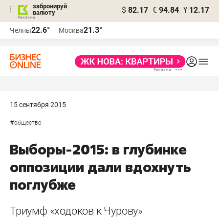
забронируй
$
82.17
€
94.84
¥
12.17
валюту
22.6°
21.3°
Челны
Москва
15 сентября 2015
#
общество
Выборы-2015: в глубинке
оппозиции дали вдохнуть
поглубже
Триумф «ходоков к Чурову»