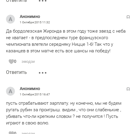
Ответить
Анонимно
1 Октября 2015
11:32
Да бордолезская Жиронда в этом году тоже звезд с неба
не хватает - в предпоследнем туре французского
чемпионата влетели середняку Ницце 1-6! Так что у
казанцев в этом матче есть все шансы на победу!
0
эмодзи
Ответить
Анонимно
1 Октября 2015
16:47
пусть отрабатывают зарплату. ну конечно, мы не будем
ругать рубин за проигрыш. видим , что они слабенькие ,
убивать что-ли крепким словом ? не получится ! Пусть
играют в свою волю.
0
эмодзи