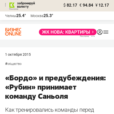
забронируй
$
82.17
€
94.84
¥
12.17
валюту
25.4°
25.3°
Челны
Москва
1 октября 2015
#
общество
«Бордо» и предубеждения:
«Рубин» принимает
команду Саньоля
Как тренировались команды перед