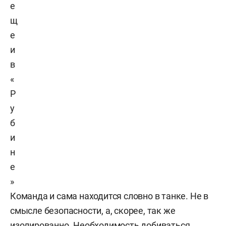
е
щ
е
и
в
«
Р
у
б
и
н
е
»
Команда и сама находится словно в танке. Не в
смысле безопасности, а, скорее, так же
изолированно. Необходимость добиваться