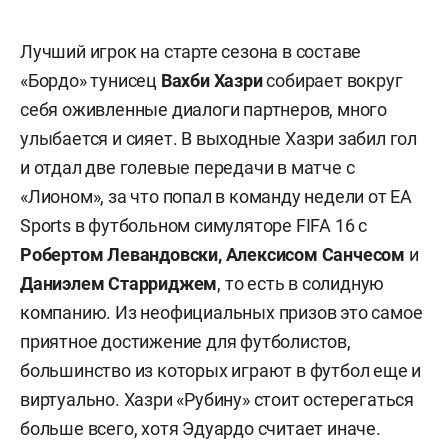
Лучший игрок на старте сезона в составе
«Бордо» тунисец
Вахби Хазри
собирает вокруг
себя оживленные диалоги партнеров, много
улыбается и сияет. В выходные Хазри забил гол
и отдал две голевые передачи в матче с
«Лионом», за что попал в команду недели от EA
Sports в футбольном симуляторе FIFA 16 с
Робертом Левандовски, Алексисом Санчесом
и
Даниэлем Старриджем
, то есть в солидную
компанию. Из неофициальных призов это самое
приятное достижение для футболистов,
большинство из которых играют в футбол еще и
виртуально. Хазри «Рубину» стоит остерегаться
больше всего, хотя Эдуардо считает иначе.