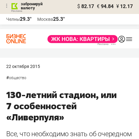
забронируй
$
82.17
€
94.84
¥
12.17
валюту
29.3°
25.3°
Челны
Москва
22 октября 2015
#
общество
130-летний стадион, или
7 особенностей
«Ливерпуля»
Все, что необходимо знать об очередном