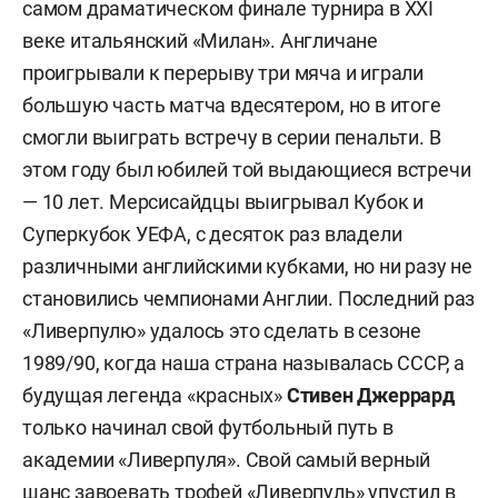
самом драматическом финале турнира в XXI
веке итальянский «Милан». Англичане
проигрывали к перерыву три мяча и играли
большую часть матча вдесятером, но в итоге
смогли выиграть встречу в серии пенальти. В
этом году был юбилей той выдающиеся встречи
— 10 лет. Мерсисайдцы выигрывал Кубок и
Суперкубок УЕФА, с десяток раз владели
различными английскими кубками, но ни разу не
становились чемпионами Англии. Последний раз
«Ливерпулю» удалось это сделать в сезоне
1989/90, когда наша страна называлась СССР, а
будущая легенда «красных»
Стивен Джеррард
только начинал свой футбольный путь в
академии «Ливерпуля». Свой самый верный
шанс завоевать трофей «Ливерпуль» упустил в