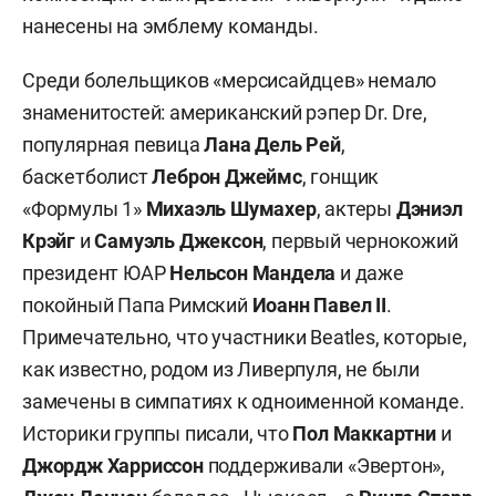
нанесены на эмблему команды.
Среди болельщиков «мерсисайдцев» немало
знаменитостей: американский рэпер Dr. Dre,
популярная певица
Лана Дель Рей
,
баскетболист
Леброн Джеймс
, гонщик
«Формулы 1»
Михаэль
Шумахер
, актеры
Дэниэл
Крэйг
и
Самуэль Джексон
, первый чернокожий
президент ЮАР
Нельсон Мандела
и даже
покойный Папа Римский
Иоанн Павел
II
.
Примечательно, что участники Beatles, которые,
как известно, родом из Ливерпуля, не были
замечены в симпатиях к одноименной команде.
Историки группы писали, что
Пол Маккартни
и
Джордж Харриссон
поддерживали «Эвертон»,