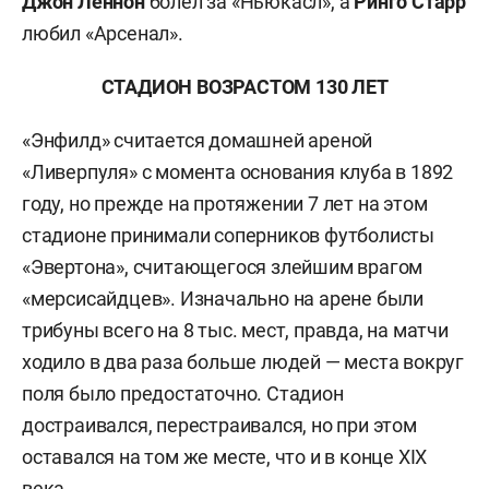
Джон Леннон
болел за «Ньюкасл», а
Ринго Старр
любил «Арсенал».
СТАДИОН ВОЗРАСТОМ 130 ЛЕТ
«Энфилд» считается домашней ареной
«Ливерпуля» с момента основания клуба в 1892
году, но прежде на протяжении 7 лет на этом
стадионе принимали соперников футболисты
«Эвертона», считающегося злейшим врагом
«мерсисайдцев». Изначально на арене были
трибуны всего на 8 тыс. мест, правда, на матчи
ходило в два раза больше людей — места вокруг
поля было предостаточно. Стадион
достраивался, перестраивался, но при этом
оставался на том же месте, что и в конце XIX
века.