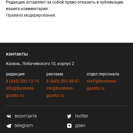
Редакция оставляет за собой право отказать в публикации
вашего комментария.
Правила модерирования
.
контакты
Казань, Лобачевского 10, корпус 2
редакция
реклама
отдел персонала
8 (843) 202-12-10
8 (843) 203-48-47
staff@business-
info@business-
mir@business-
gazeta.ru
gazeta.ru
gazeta.ru
вконтакте
twitter
telegram
дзен