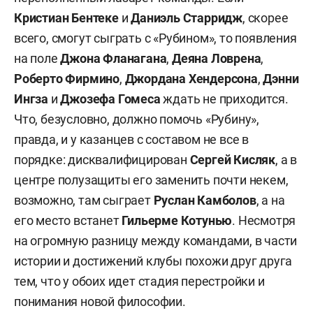
Кристиан Бентеке
и
Даниэль Старридж
, скорее
всего, смогут сыграть с «Рубином», то появления
на поле
Джона Фланагана
,
Деяна Ловрена
,
Роберто Фирмино
,
Джордана Хендерсона
,
Дэнни
Ингза
и
Джозефа Гомеса
ждать не приходится.
Что, безусловно, должно помочь «Рубину»,
правда, и у казанцев с составом не все в
порядке: дисквалифицирован
Сергей Кисляк
, а в
центре полузащиты его заменить почти некем,
возможно, там сыграет
Руслан Камболов
, а на
его место встанет
Гильерме Котунью
. Несмотря
на огромную разницу между командами, в части
истории и достижений клубы похожи друг друга
тем, что у обоих идет стадия перестройки и
понимания новой философии.