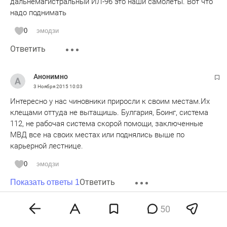
дальнемагистральный ИЛ-96 это наши самолеты. Вот что
надо поднимать
0
эмодзи
Ответить
Анонимно
3 Ноября 2015
10:03
Интересно у нас чиновники приросли к своим местам.Их
клещами оттуда не вытащишь. Булгария, Боинг, система
112, не рабочая система скорой помощи, заключенные
МВД все на своих местах или поднялись выше по
карьерной лестнице.
0
эмодзи
Ответить
Показать ответы 1
50
Анонимно
3 Ноября 2015
12:12