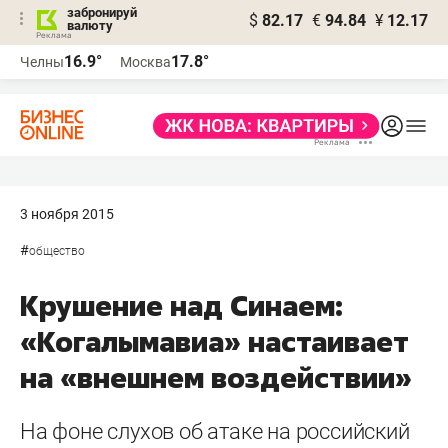
забронируй
$
82.17
€
94.84
¥
12.17
валюту
16.9°
17.8°
Челны
Москва
3 ноября 2015
#
общество
Крушение над Синаем:
«Когалымавиа» настаивает
на «внешнем воздействии»
На фоне слухов об атаке на российский