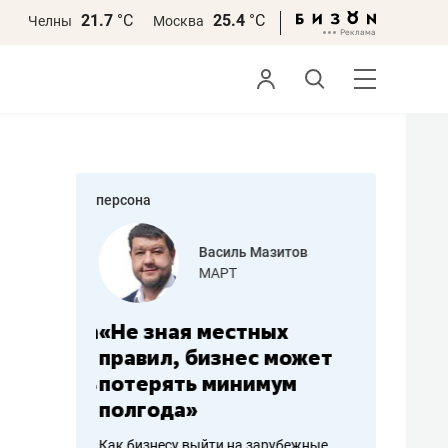
21.7
°С
25.4
°С
Челны
Москва
персона
еменова
Василь Мазитов
»
МАРТ
а: работа
«Не зная местных
«Мне лу
ечься
правил, бизнес может
не зара
вствовать
потерять минимум
чем пот
полгода»
репутац
пошиву
Как бизнесу выйти на зарубежные
Владелец от