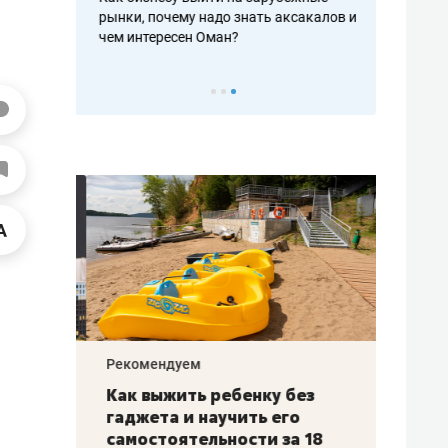
рафакте,
рынки, почему надо знать аксакалов и
о трехкратно
кредитов
чем интересен Оман?
клиентах и ч
Рекомендуем
Рекоме
лья
Как выжить ребенку без
Салих
есте
гаджета и научить его
«Если
а –
самостоятельности за 18
с мин