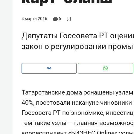
рынки, почему надо знать аксакал
чем интересен Оман?
4 марта 2016
6
Депутаты Госсовета РТ оцени
закон о регулировании пром
Татарстанские дома оснащены узлами
40%, посетовали накануне чиновники
Рекомендуем
Рекоме
Госсовета РТ по экономике, инвести
Оставить шум за волной: как
Психо
тем такие узлы — главная возможнос
строят тишину в казанском
«Дире
ЖК «Заря»
когда 
корреспондент «БИЗНЕС Online» услыш