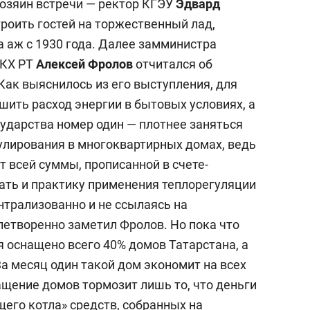
Хозяин встречи — ректор КГЭУ
Эдвард
роить гостей на торжественный лад,
а аж с 1930 года. Далее замминистра
ЖКХ РТ
Алексей Фролов
отчитался об
Как выяснилось из его выступления, для
шить расход энергии в бытовых условиях, а
сударства номер один — плотнее заняться
гулирования в многоквартирных домах, ведь
т всей суммы, прописанной в счете-
ть и практику применения теплорегуляции
нтрализованно и не ссылаясь на
етворенно заметил Фролов. Но пока что
я оснащено всего 40% домов Татарстана, а
За месяц один такой дом экономит на всех
ащение домов тормозит лишь то, что деньги
щего котла» средств, собранных на