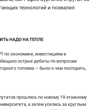
сверхнагрузку
для меня это челлендж
егающих технологий и похвалил
сом»
ТЬ НАДО НА ТЕПЛЕ
РТ по экономике, инвестициям и
 обещало острые дебаты по вопросам
орного топлива — было о чем поспорить,
путатов прошлись по новому 19-этажному
иверситета, а затем уселись за круглым