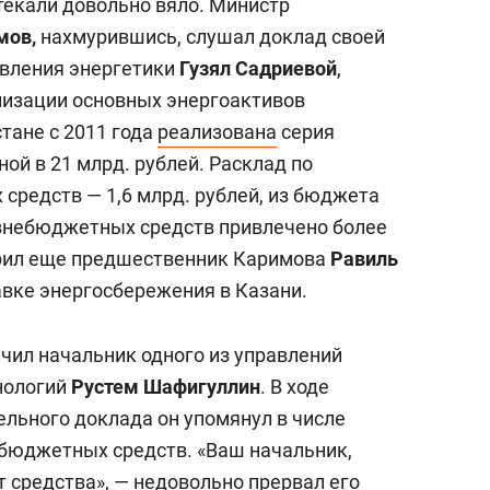
екали довольно вяло. Министр
мов,
нахмурившись, слушал доклад своей
авления энергетики
Гузял Садриевой
,
низации основных энергоактивов
тане с 2011 года
реализована
серия
ой в 21 млрд. рублей. Расклад по
средств — 1,6 млрд. рублей, из бюджета
, внебюджетных средств привлечено более
ворил еще предшественник Каримова
Равиль
вке энергосбережения в Казани.
чил начальник одного из управлений
нологий
Рустем Шафигуллин
. В ходе
ельного доклада он упомянул в числе
бюджетных средств. «Ваш начальник,
т средства», — недовольно прервал его