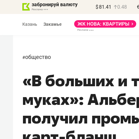
забронируй валюту
$
81.41
0.48
Казань
Закамье
общество
#
«В больших и 
Василь Мазитов
МАРТ
муках»: Альбе
«Не зная местных
правил, бизнес может
получил пром
потерять минимум
полгода»
карт-бланш
Как бизнесу выйти на зарубежные