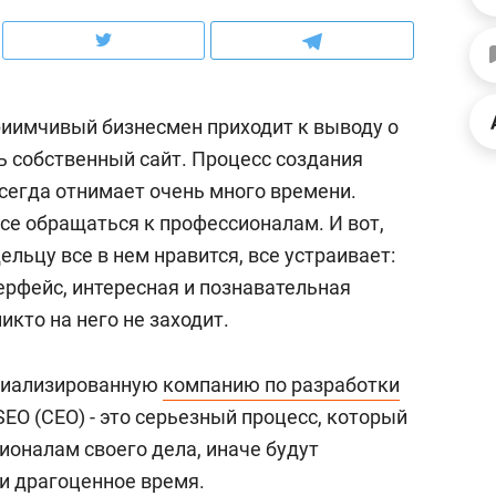
ов и
о трехкратном росте цен, дотошных
школьной формы о конт
клиентах и чудных запросах мастеров
налогах и развитии без 
иимчивый бизнесмен приходит к выводу о
ь собственный сайт. Процесс создания
сегда отнимает очень много времени.
се обращаться к профессионалам. И вот,
дельцу все в нем нравится, все устраивает:
ерфейс, интересная и познавательная
икто на него не заходит.
циализированную
компанию по разработки
ндуем
Рекомендуем
 SEO (CEO) - это серьезный процесс, который
терапевт «Фороса»:
Дизайнер-прораб Ната
ионалам своего дела, иначе будут
кторский невроз» –
Наседкина: «Ремонт вм
 и драгоценное время.
человек не считает
с мебелью за 2 миллион