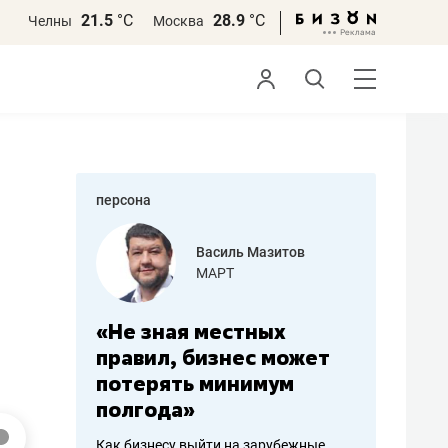
21.5
°С
28.9
°С
Челны
Москва
персона
еменова
Василь Мазитов
»
МАРТ
а: работа
«Не зная местных
«Мне лу
ечься
правил, бизнес может
не зара
вствовать
потерять минимум
чем пот
полгода»
репутац
пошиву
Как бизнесу выйти на зарубежные
Владелец от