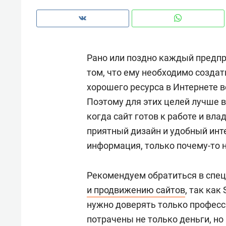
рынки, почему надо знать аксакал
чем интересен Оман?
Рано или поздно каждый предпр
том, что ему необходимо создат
хорошего ресурса в Интернете в
Поэтому для этих целей лучше в
когда сайт готов к работе и вла
приятный дизайн и удобный инт
информация, только почему-то н
Рекомендуем обратиться в спе
Рекомендуем
Рекоме
и продвижению сайтов
, так как
Падел, фитнес, танцы и даже
Психо
нужно доверять только професс
ниндзя-зал: как ТРЦ «Франт»
«Дире
потрачены не только деньги, но
стал Меккой для любителей
когда 