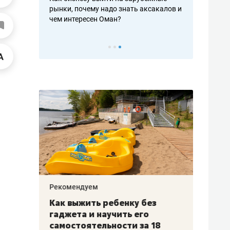
рафакте,
рынки, почему надо знать аксакалов и
о трехкратно
кредитов
чем интересен Оман?
клиентах и ч
Рекомендуем
Рекоме
лья
Как выжить ребенку без
Салих
есте
гаджета и научить его
«Если
а –
самостоятельности за 18
с мин