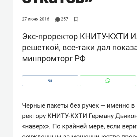
27 июня 2016
257
Экс-проректор КНИТУ-КХТИ Ил
решеткой, все-таки дал показ
минпромторг РФ
Черные пакеты без ручек — именно в
Рекомендуем
Рекоме
ректору КНИТУ-КХТИ Герману Дьяконо
а»:
Дизайнер-прораб Наталья
Как в
«наверх». По крайней мере, если ве
 –
Наседкина: «Ремонт вместе
гаджет
ет
с мебелью за 2 миллиона –
самос
осужденным за мошенничество проре