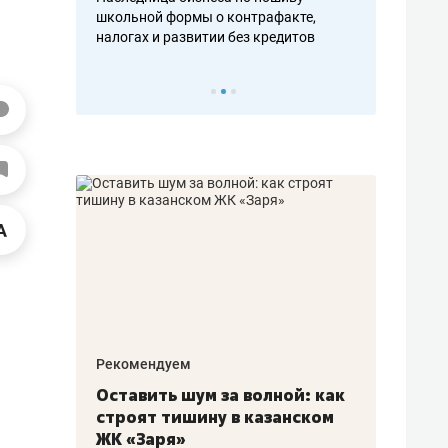
н, дотошных
школьной формы о контрафакте,
рынки, почем
осах мастеров
налогах и развитии без кредитов
чем интересе
Рекомендуем
Рекоме
в:
Оставить шум за волной: как
Психо
строят тишину в казанском
«Дире
щаться
ЖК «Заря»
когда