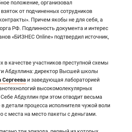
бное положение, организовал
 взяток от подчиненных сотрудников
онтракты». Причем якобы не для себя, а
рга РФ. Подлинность документа и интерес
анов «БИЗНЕС Online» подтвердил источник,
х в качестве участников преступной схемы
и Абдуллина: директор Высшей школы
а Сергеева
и заведующая лабораторией
анотехнологий высокомолекулярных
. Себе Абдуллин при этом отводит весьма
 в детали процесса исполнителя чужой воли
о с места на место пакеты с деньгами.
писано три эпизода, первый из которых