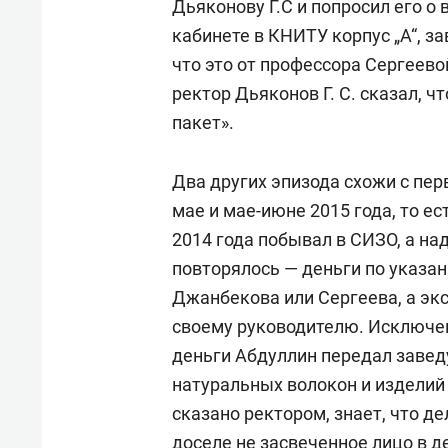
Дьяконову Г.С и попросил его о 
кабинете в КНИТУ корпус „А“, за
что это от профессора Сергеевой
ректор Дьяконов Г. С. сказал, чт
пакет».
Два других эпизода схожи с пер
мае и мае-июне 2015 года, то ес
2014 года побывал в СИЗО, а над
повторялось — деньги по указа
Джанбекова или Сергеева, а экс
своему руководителю. Исключен
деньги Абдуллин передал заве
натуральных волокон и издели
сказано ректором, знает, что де
доселе не засвеченное лицо в д