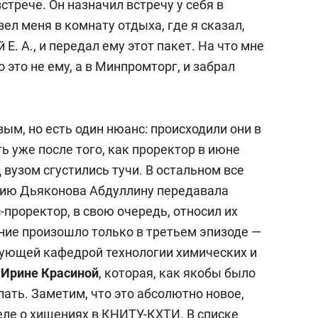
встрече. Он назначил встречу у себя в
вел меня в комнату отдыха, где я сказал,
 Е. А., и передал ему этот пакет. На что мне
о это не ему, а в Минпромторг, и забрал
вым, но есть один нюанс: происходили они в
ть уже после того, как проректор в июне
 вузом сгустились тучи. В остальном все
нию Дьяконова Абдуллину передавала
-проректор, в свою очередь, относил их
ие произошло только в третьем эпизоде —
дующей кафедрой технологии химических и
й
Ирине Красиной
, которая, как якобы было
лать. Заметим, что это абсолютно новое,
еле о хищениях в КНИТУ-КХТИ. В списке