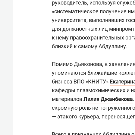
руководитель, используя служе
«систематическое получение им
университета, выполнявших госк
для должностных лиц минпромто
к нему правоохранительных орг
близкий к самому Абдуллину.
Помимо Дьяконова, в заявления
упоминаются ближайшие коллег
бизнеса ВПО «КНИТУ»
Екатерин
кафедры плазмохимических и н
материалов
Лилия Джанбекова
скромную роль не погруженного
— этакого курьера, переносящег
Всего в признаниях Абдуллина о