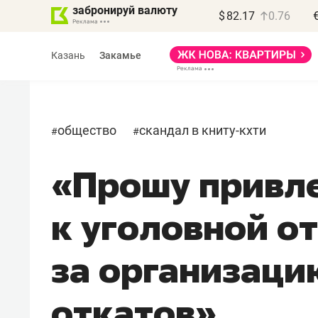
забронируй валюту
$
82.17
0.76
Казань
Закамье
общество
скандал в книту-кхти
#
#
«Прошу привл
к уголовной о
за организаци
откатов»