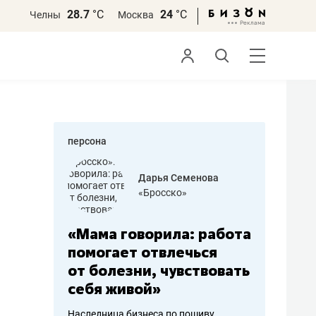
28.7
°С
24
°С
Челны
Москва
персона
бодец
Дарья Семенова
 решения»
«Бросско»
«Мама говорила: работа
«Не зна
вообще,
помогает отвлечься
правил,
от болезни, чувствовать
потерят
себя живой»
полгода
ирмы
Наследница бизнеса по пошиву
Как бизнесу 