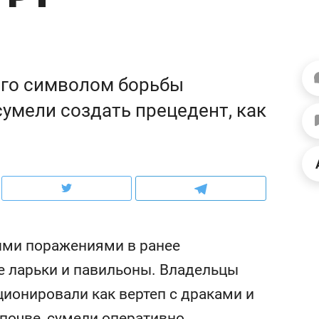
школьной формы о контрафакте,
рынки, почему надо зна
налогах и развитии без кредитов
чем интересен Оман?
го символом борьбы
умели создать прецедент, как
ыми поражениями в ранее
ндуем
Рекомендуем
е ларьки и павильоны. Владельцы
терапевт «Фороса»:
Дизайнер-прораб Ната
ционировали как вертеп с драками и
кторский невроз» –
Наседкина: «Ремонт вм
человек не считает
с мебелью за 2 миллион
очве, сумели оперативно