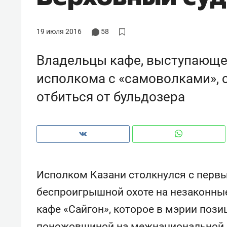
с ЖК «Иволга» в Зеленодольске
19 июля 2016
58
Владельцы кафе, выступающе
исполкома с «самоволками», с
отбиться от бульдозера
Исполком Казани столкнулся с перв
Рекомендуем
Рекоме
беспроигрышной охоте на незаконны
Падел, фитнес, танцы и даже
Психо
кафе «Сайгон», которое в мэрии пози
ниндзя-зал: как ТРЦ «Франт»
«Дире
стал Меккой для любителей
когда 
поножовщиной на межнациональной п