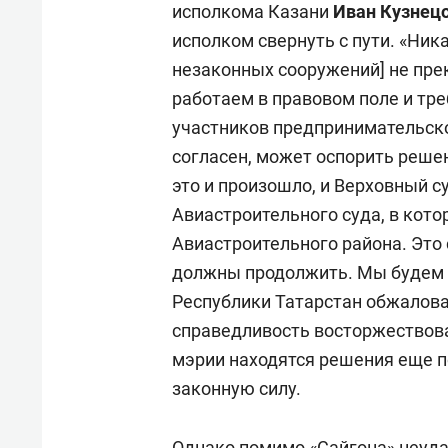
исполкома Казани
Иван Кузнец
исполком свернуть с пути. «Ник
незаконных сооружений] не пре
работаем в правовом поле и тре
участников предпринимательског
согласен, может оспорить решен
это и произошло, и Верховный 
Авиастроительного суда, в кот
Авиастроительного района. Это
должны продолжить. Мы будем 
Республики Татарстан обжалова
справедливость восторжествовал
мэрии находятся решения еще п
законную силу.
Однако помимо «Сайгона» неуд