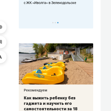
с ЖК «Иволга» в Зеленодольске
ть аксакалов и
школьной фор
налогах и раз
Рекомендуем
Рекоме
лья
Как выжить ребенку без
Салих
есте
гаджета и научить его
«Если
а –
самостоятельности за 18
с мин