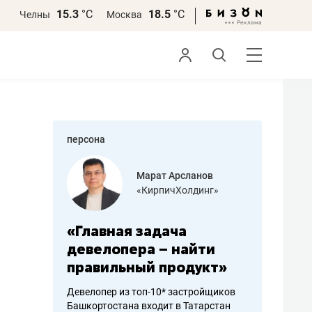
15.3
°С
18.5
°С
Челны
Москва
персона
азитов
Марат Арсланов
«КирпичХолдинг»
ных
«Главная задача
«Мама г
 может
девелопера – найти
помогае
мум
правильный продукт»
от болез
себя жи
Девелопер из топ-10* застройщиков
Башкортостана входит в Татарстан
арубежные
Наследница б