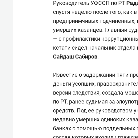
Руководитель УФССП по РТ
Рад
спустя неделю после того, как 
предприимчивых подчиненных, 
умерших казанцев. Главный суд
— с профилактики коррупционны
кстати сидел начальник отдела
Сайдаш Сабиров
.
Известие о задержании пяти пр
деньги усопших, правоохраните
версии следствия, создала мо
по РТ, ранее судимая за злоуп
средств. Под ее руководством 
недавно умерших одиноких казан
банках с помощью поддельных 
состав которых входили гражда