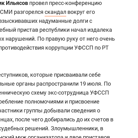
ик Ильясов
провел пресс-конференцию
в СМИ разгорелся
скандал
вокруг его
взыскивавших надуманные долги с
ебный пристав республики начал издалека
х нарушений. По правую руку от него очень
 противодействия коррупции УФССП по РТ
еступников, которые присваивали себе
льные органы распространили 19 июля. По
шенническую схему экс-сотрудница УФССП
отребление полномочиями и присвоение
участники группы добывали сведения о
цах, после чего добирались до их счетов в
судебных решений. Злоумышленники, в
нский муж организатора и двое приставов