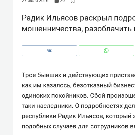
27 июля 2016
29
рынки, почему надо знать аксакал
чем интересен Оман?
Радик Ильясов раскрыл подр
мошенничества, разоблачить 
Трое бывших и действующих пристав
как им казалось, безотказный бизнес
одиноких покойников. Сбой произошел
таки наследники. О подробностях дел
Рекомендуем
Рекоме
республики Радик Ильясов, который 
Падел, фитнес, танцы и даже
Психо
ниндзя-зал: как ТРЦ «Франт»
«Дире
подобных случаев для сотрудников в
стал Меккой для любителей
когда 