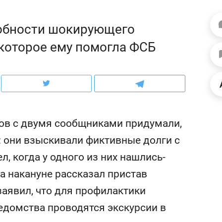
ов и
о трехкратном росте цен, дотошных
школьной формы о конт
клиентах и чудных запросах мастеров
налогах и развитии без 
обности шокирующего
которое ему помогла ФСБ
ов с двумя сообщниками придумали,
: они взыскивали фиктивные долги с
, когда у одного из них нашлись-
а накануне рассказал пристав
ндуем
Рекомендуем
заявил, что для профилактики
терапевт «Фороса»:
Дизайнер-прораб Ната
кторский невроз» –
Наседкина: «Ремонт вм
едомства проводятся экскурсии в
человек не считает
с мебелью за 2 миллион