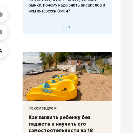
рафакте,
рынки, почему надо знать аксакалов и
о трехкратно
кредитов
чем интересен Оман?
клиентах и ч
Рекомендуем
Рекоме
лья
Как выжить ребенку без
Салих
есте
гаджета и научить его
«Если
а –
самостоятельности за 18
с мин