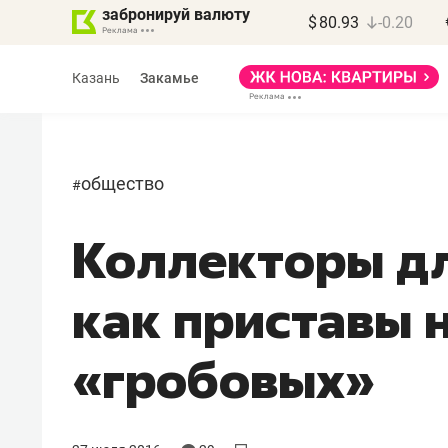
забронируй валюту
$
80.93
-0.20
Казань
Закамье
общество
#
Коллекторы дл
Василь Мазитов
МАРТ
как приставы 
«Не зная местных
правил, бизнес может
«гробовых»
потерять минимум
полгода»
Как бизнесу выйти на зарубежные