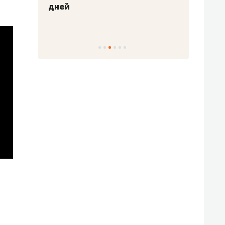
!»
дней
с вер