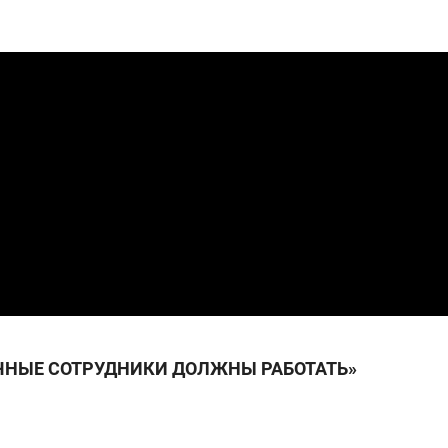
сверхнагрузку
для меня это челлендж
сом»
ЧНЫЕ СОТРУДНИКИ ДОЛЖНЫ РАБОТАТЬ»