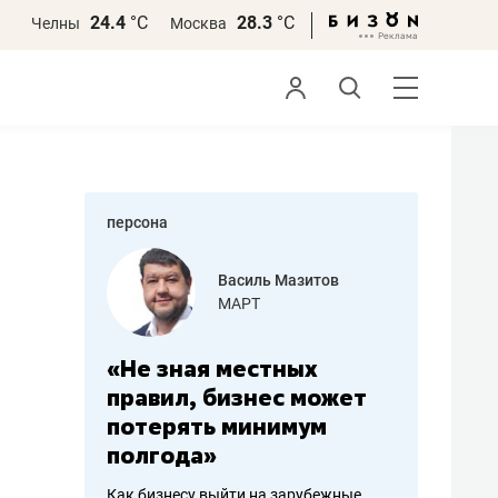
24.4
°С
28.3
°С
Челны
Москва
персона
еменова
Василь Мазитов
»
МАРТ
а: работа
«Не зная местных
«Мне лу
ечься
правил, бизнес может
не зара
вствовать
потерять минимум
чем пот
полгода»
репутац
пошиву
Как бизнесу выйти на зарубежные
Владелец от