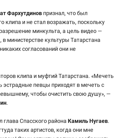
рат Фархутдинов
признал, что был
 клипа и не стал возражать, поскольку
разрешение минкульта, а цель видео —
, в министерстве культуры Татарстана
никаких согласований они не
второв клипа и муфтий Татарстана. «Мечеть
ть эстрадные певцы приходят в мечеть с
севышнему, чтобы очистить свою душу», —
лин
.
л глава Спасского района
Камиль Нугаев
.
ттуда таких артистов, когда они мне