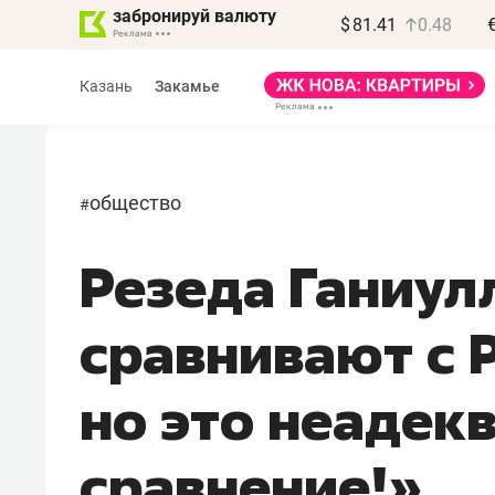
забронируй валюту
$
81.41
0.48
Казань
Закамье
общество
#
Резеда Ганиул
Василь Мазитов
МАРТ
сравнивают с P
«Не зная местных
правил, бизнес может
но это неадек
потерять минимум
полгода»
сравнение!»
Как бизнесу выйти на зарубежные