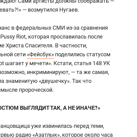
осуждаю! Сами артисты должны соображать —
евать?!» — возмутился Нугаев.
нанс в федеральных СМИ из-за сравнения
Pussy Riot, которая прославилась после
е Христа Спасителя. В частности,
льной сети
«Фейсбук»
поделились статусом
t шагает у мечети». Кстати, статья 148 УК
возможно, инкриминируют, — та же самая,
ла знаменитую «двушечку». Так что
 смысле пророческой.
ОСТЮМ ВЫГЛЯДИТ ТАК, А НЕ ИНАЧЕ?»
танцовщица уже извинилась перед теми,
ервью радио «Азатлык», которое около часа