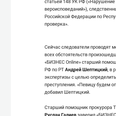
статьей 148 УК РФ («Нарушение 
вероисповеданий»), следственн
Российской Федерации по Респу
проверка».
Сейчас следователи проводят м
всех обстоятельств произошедш
«БИЗНЕС Online» старший помощ
РФ по РТ
Андрей Шептицкий
, в
экспертизы с целью определить 
преступления. «Певицу будем оп
добавил Шептицкий.
Старший помощник прокурора Т
Руслан Галиев
заверил «БИЗНЕС 