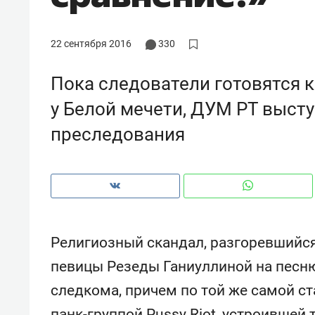
рынки, почему надо знать аксакал
чем интересен Оман?
22 сентября 2016
330
Пока следователи готовятся 
у Белой мечети, ДУМ РТ высту
преследования
Религиозный скандал, разгоревшийся
Рекомендуем
Рекоме
певицы Резеды Ганиуллиной на песн
Падел, фитнес, танцы и даже
Психо
следкома, причем по той же самой ста
ниндзя-зал: как ТРЦ «Франт»
«Дире
стал Меккой для любителей
когда 
панк-группой Pussy Riot, устроившей