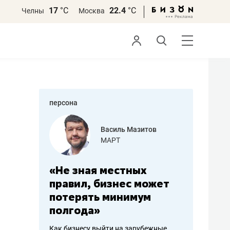
17
°С
22.4
°С
Челны
Москва
персона
еменова
Василь Мазитов
»
МАРТ
а: работа
«Не зная местных
«Мне лу
ечься
правил, бизнес может
не зара
вствовать
потерять минимум
чем пот
полгода»
репутац
пошиву
Как бизнесу выйти на зарубежные
Владелец от