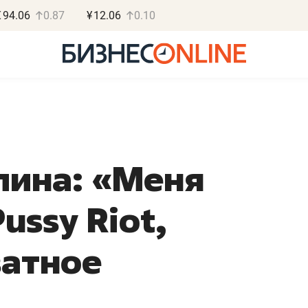
€
94.06
0.87
¥
12.06
0.10
лина: «Меня
Роман Ободец
Дарья С
«Готовые решения»
«Бросско
ussy Riot,
«Мне лучше
«Мама говорил
не заработать вообще,
помогает отвл
ватное
чем потерять
от болезни, чу
репутацию»
себя живой»
Владелец отделочной фирмы
Наследница бизнеса по 