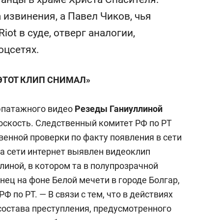
сверхнагрузку
для меня это челлендж
извинения, а Павел Чиков, чья
сом»
ot в суде, отверг аналогии,
оцсетях.
 ЭТОТ КЛИП СНИМАЛ»
эпатажного видео
Резеды Ганиуллиной
оскость. Следственный комитет РФ по РТ
венной проверки по факту появления в сети
га сети интернет выявлен видеоклип
иной, в котором та в полупрозрачной
ец на фоне Белой мечети в городе Болгар,
Ф по РТ. — В связи с тем, что в действиях
остава преступления, предусмотренного