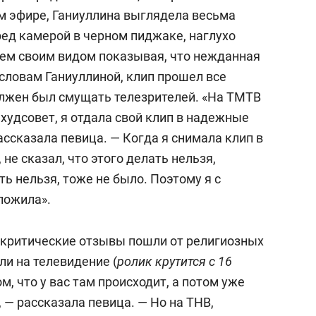
м эфире, Ганиуллина выглядела весьма
ред камерой в черном пиджаке, наглухо
всем своим видом показывая, что нежданная
о словам Ганиуллиной, клип прошел все
лжен был смущать телезрителей. «На ТМТВ
худсовет, я отдала свой клип в надежные
рассказала певица. — Когда я снимала клип в
 не сказал, что этого делать нельзя,
ть нельзя, тоже не было. Поэтому я с
ложила».
 критические отзывы пошли от религиозных
ли на телевидение (
ролик крутится с 16
ом, что у вас там происходит, а потом уже
 — рассказала певица. — Но на ТНВ,