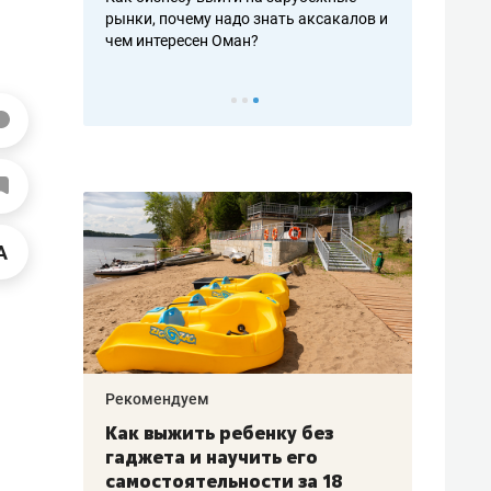
рафакте,
рынки, почему надо знать аксакалов и
о трехкратно
кредитов
чем интересен Оман?
клиентах и ч
Рекомендуем
Рекоме
лья
Как выжить ребенку без
Салих
есте
гаджета и научить его
«Если
а –
самостоятельности за 18
с мин