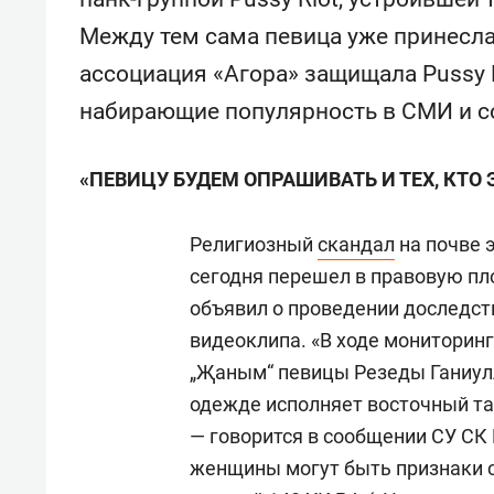
спорта
свою 
Между тем сама певица уже принесла 
стрес
ассоциация «Агора» защищала Pussy Ri
набирающие популярность в СМИ и с
«ПЕВИЦУ БУДЕМ ОПРАШИВАТЬ И ТЕХ, КТО
Религиозный
скандал
на почве 
сегодня перешел в правовую пл
объявил о проведении доследст
видеоклипа. «В ходе мониторин
„Җаным“ певицы Резеды Ганиулл
одежде исполняет восточный тан
— говорится в сообщении СУ СК Р
женщины могут быть признаки с