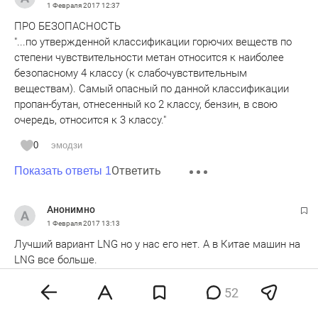
1 Февраля 2017
12:37
ПРО БЕЗОПАСНОСТЬ
"...по утвержденной классификации горючих веществ по
степени чувствительности метан относится к наиболее
безопасному 4 классу (к слабочувствительным
веществам). Самый опасный по данной классификации
пропан-бутан, отнесенный ко 2 классу, бензин, в свою
очередь, относится к 3 классу."
0
эмодзи
Ответить
Показать ответы 1
Анонимно
1 Февраля 2017
13:13
Лучший вариант LNG но у нас его нет. А в Китае машин на
LNG все больше.
0
эмодзи
52
Ответить
Показать ответы 1