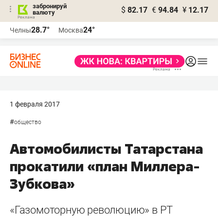
забронируй
$
82.17
€
94.84
¥
12.17
валюту
28.7°
24°
Челны
Москва
1 февраля 2017
#
общество
Автомобилисты Татарстана
прокатили «план Миллера-
Зубкова»
«Газомоторную революцию» в РТ