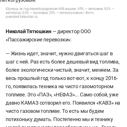
Юрлица за год переоборудовали 698 машин: 65% — легковые, 9,5% —
автобусы, 0,5% — грузовые, 25% — легкогрузовые / Фото:
president.tatarstan.ru
Николай Тятюшкин
— директор ООО
«Пассажирские перевозки»:
— Жизнь идет, значит, нужно двигаться шаг в
шаг с ней. Раз есть более дешевый вид топлива,
более экологически чистый, значит, меняем. За
весь прошлый год только вот-вот, к концу 2016-
го, появилась техника на чисто газомоторном
топливе. Это «ПАЗ», «НЕФАЗ»... Само собой, уже
давно КАМАЗ сотворил его. Появился «КАВЗ» на
чисто газовом топливе. То есть мы будем
потихоньку думать. Постепенно мы и технику