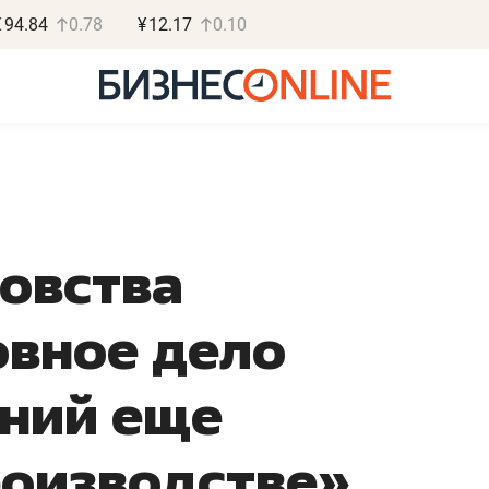
€
94.84
0.78
¥
12.17
0.10
овства
Роман Ободец
Дарья С
«Готовые решения»
«Бросско
овное дело
«Мне лучше
«Мама говорил
не заработать вообще,
помогает отвл
ений еще
чем потерять
от болезни, чу
репутацию»
себя живой»
роизводстве»
Владелец отделочной фирмы
Наследница бизнеса по 