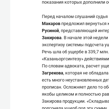
показания которых дополнили 
Перед началом слушаний судья
Макаров
предложил вернуться 
Русиной
, представляющей инте
Закирова
. В начале этой недел
экспертизу системы подсчета у
Речь шла об ущербе в 339,7 млн
«Казаньоргсинтезу» действиями
По словам адвоката, расчет ущ
Загрекова
, которая не обладал
есть много неустановленных дет
прописан. Осложняет дело то о
якобы целиком и полностью рав
Закирова продукции. «Складыва
подгоняла ущерб под эту сумму,