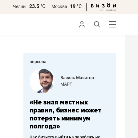
23.5
°С
19
°С
Челны
Москва
персона
еменова
Василь Мазитов
»
МАРТ
а: работа
«Не зная местных
«Мне лу
ечься
правил, бизнес может
не зара
вствовать
потерять минимум
чем пот
полгода»
репутац
пошиву
Как бизнесу выйти на зарубежные
Владелец от