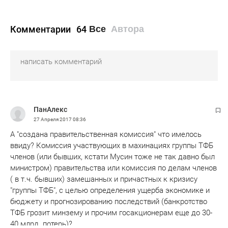
Комментарии
64
Все
Автора
ПанАлекс
27 Апреля 2017
08:36
А "создана правительственная комиссия" что имелось
ввиду? Комиссия участвующих в махинациях группы ТФБ
членов (или бывших, кстати Мусин тоже не так давно был
министром) правительства или комиссия по делам членов
( в т.ч. бывших) замешанных и причастных к кризису
"группы ТФБ", с целью определения ущерба экономике и
бюджету и прогнозированию последствий (банкротство
ТФБ грозит минзему и прочим госакционерам еще до 30-
40 млрд. потерь)?