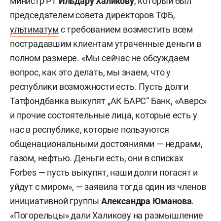
министр РТ
Ильдару Халикову
, который был
председателем совета директоров ТФБ,
ультиматум
с требованием возместить всем
пострадавшим клиентам утраченные деньги в
полном размере. «Мы сейчас не обсуждаем
вопрос, как это делать, мы знаем, что у
республики возможности есть. Пусть долги
Татфондбанка выкупят „АК БАРС“ Банк, «Аверс»
и прочие состоятельные лица, которые есть у
нас в республике, которые пользуются
общенациональными достояниями — недрами,
газом, нефтью. Деньги есть, они в списках
Forbes — пусть выкупят, наши долги погасят и
уйдут с миром», — заявила тогда один из членов
инициативной группы
Александра Юманова
.
«Погорельцы» дали Халикову на размышление