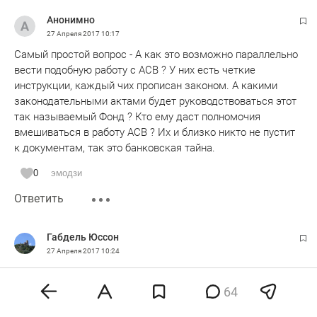
Анонимно
27 Апреля 2017
10:17
Самый простой вопрос - А как это возможно параллельно
вести подобную работу с АСВ ? У них есть четкие
инструкции, каждый чих прописан законом. А какими
законодательными актами будет руководствоваться этот
так называемый Фонд ? Кто ему даст полномочия
вмешиваться в работу АСВ ? Их и близко никто не пустит
к документам, так это банковская тайна.
0
эмодзи
Ответить
Габдель Юссон
27 Апреля 2017
10:24
А какое приоритетное отношение к Татарстану у Путина?
Не вижу. Татарстан удобен ему - народ безмолствует, не
64
ропщет, казну усердно пополняет, взамен ничего