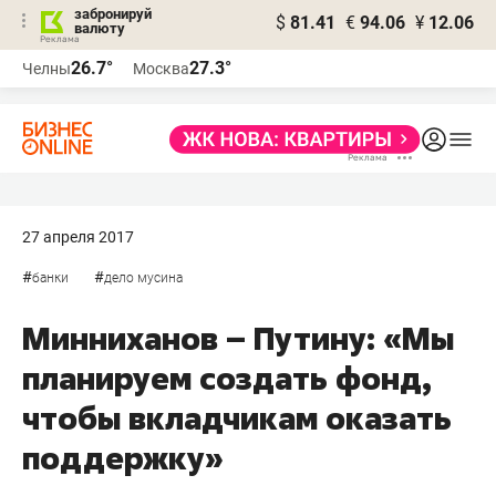
забронируй
$
81.41
€
94.06
¥
12.06
валюту
26.7°
27.3°
Челны
Москва
27 апреля 2017
#
#
банки
дело мусина
Минниханов – Путину: «Мы
планируем создать фонд,
чтобы вкладчикам оказать
поддержку»