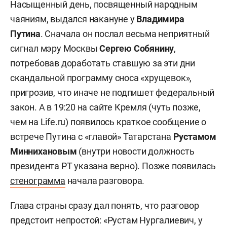
Насыщенный день, посвященный народным
чаяниям, выдался накануне у
Владимира
Путина
. Сначала он послал весьма неприятный
сигнал мэру Москвы
Сергею Собянину
,
потребовав доработать ставшую за эти дни
скандальной программу сноса «хрущевок»,
пригрозив, что иначе не подпишет федеральный
закон. А в 19:20 на сайте Кремля (чуть позже,
чем на Life.ru) появилось краткое сообщение о
встрече Путина с «главой» Татарстана
Рустамом
Миннихановым
(внутри новости должность
президента РТ указана верно). Позже появилась
стенограмма
начала разговора.
Глава страны сразу дал понять, что разговор
предстоит непростой: «Рустам Нургалиевич, у