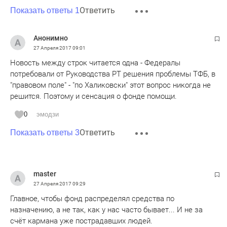
Ответить
доскональную проверку банков в республике?
Показать ответы 1
Анонимно
27 Апреля 2017
09:01
Новость между строк читается одна - Федералы
потребовали от Руководства РТ решения проблемы ТФБ, в
"правовом поле" - "по Халиковски" этот вопрос никогда не
решится. Поэтому и сенсация о фонде помощи.
0
эмодзи
Ответить
Показать ответы 3
master
27 Апреля 2017
09:29
Главное, чтобы фонд распределял средства по
назначению, а не так, как у нас часто бывает... И не за
счёт кармана уже пострадавших людей.