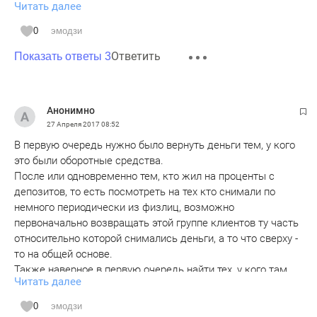
Читать далее
А еще один фонд начнет собирать еще по 1%, как в ГЖФ,
добровольно-принудительно. Вот прикольно, если во главе
0
эмодзи
фонда назначат лиц, косвенно причастных к "кризису
Ответить
ТФБ"...
Показать ответы 3
Анонимно
27 Апреля 2017
08:52
В первую очередь нужно было вернуть деньги тем, у кого
это были оборотные средства.
После или одновременно тем, кто жил на проценты с
депозитов, то есть посмотреть на тех кто снимали по
немного периодически из физлиц, возможно
первоначально возвращать этой группе клиентов ту часть
относительно которой снимались деньги, а то что сверху -
то на общей основе.
Также наверное в первую очередь найти тех, у кого там
Читать далее
были или накопительные вклады и депозиты с целью
улучшения жилищных условий.
0
эмодзи
а в общем - наверное провели уже полную и