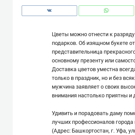
с ЖК «Иволга» в Зеленодольске
Цветы можно отнести к разряду
подарков. Об изящном букете о
представительница прекрасного
основному презенту или самосто
Доставка цветов уместна всегд
только в праздник, но и без вс
мужчина заявляет о своих высок
внимания настолько приятны и 
Рекомендуем
Рекоме
Удивить и порадовать даму по
Падел, фитнес, танцы и даже
Психо
лучших профессионалов города 
ниндзя-зал: как ТРЦ «Франт»
«Дире
(Адрес: Башкортостан, г. Уфа, у
стал Меккой для любителей
когда 