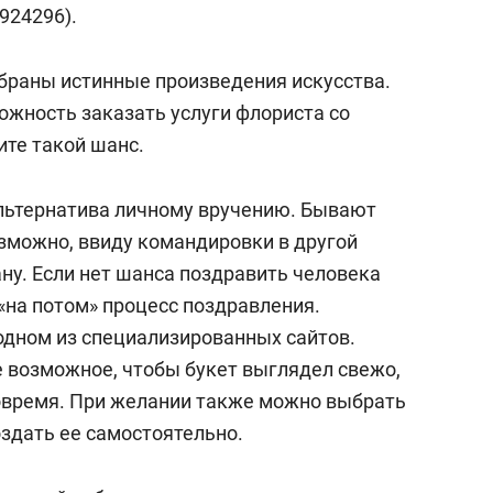
сверхнагрузку
для меня это челлендж
924296).
сом»
собраны истинные произведения искусства.
ожность заказать услуги флориста со
ите такой шанс.
альтернатива личному вручению. Бывают
озможно, ввиду командировки в другой
ану. Если нет шанса поздравить человека
 «на потом» процесс поздравления.
одном из специализированных сайтов.
 возможное, чтобы букет выглядел свежо,
овремя. При желании также можно выбрать
здать ее самостоятельно.