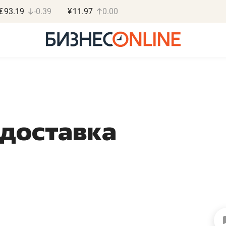
€
93.19
-0.39
¥
11.97
0.00
 доставка
Дарья Семенова
Василь М
«Бросско»
МАРТ
«Мама говорила: работа
«Не зная мест
помогает отвлечься
правил, бизнес
от болезни, чувствовать
потерять мини
себя живой»
полгода»
в
Наследница бизнеса по пошиву
Как бизнесу выйти на з