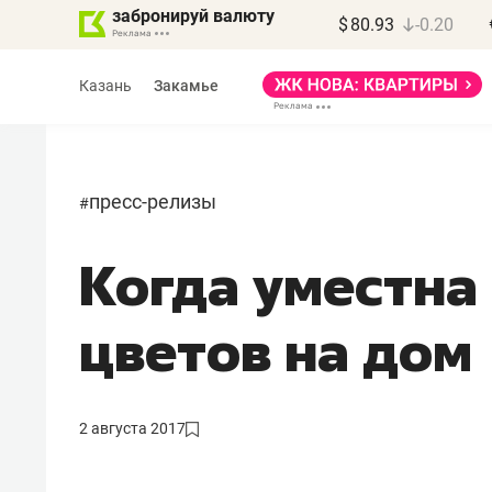
забронируй валюту
$
80.93
-0.20
Казань
Закамье
пресс-релизы
#
Когда уместна
Марат Арсланов
«КирпичХолдинг»
цветов на дом
«Главная задача
девелопера – найти
правильный продукт»
2 августа 2017
Девелопер из топ-10* застройщико
Башкортостана входит в Татарстан