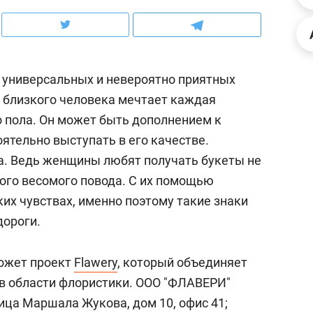
школьной формы о контрафакте,
рынки, почему надо зна
налогах и развитии без кредитов
чем интересен Оман?
 универсальных и невероятно приятных
т близкого человека мечтает каждая
 пола. Он может быть дополнением к
ятельно выступать в его качестве.
а. Ведь женщины любят получать букеты не
якого весомого повода. С их помощью
их чувствах, именно поэтому такие знаки
дороги.
ндуем
Рекомендуем
может проект
Flawery
, который объединяет
терапевт «Фороса»:
Дизайнер-прораб Ната
в области флористики. ООО "ФЛАВЕРИ"
кторский невроз» –
Наседкина: «Ремонт вм
лица Маршала Жукова, дом 10, офис 41;
человек не считает
с мебелью за 2 миллион