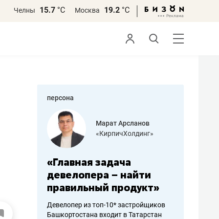
15.7
°С
19.2
°С
Челны
Москва
персона
азитов
Марат Арсланов
«КирпичХолдинг»
ных
«Главная задача
«Мама г
 может
девелопера – найти
помогае
мум
правильный продукт»
от болез
себя жи
Девелопер из топ-10* застройщиков
Башкортостана входит в Татарстан
арубежные
Наследница б