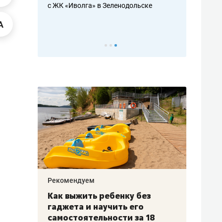
с ЖК «Иволга» в Зеленодольске
ть аксакалов и
школьной фор
налогах и раз
Рекомендуем
Рекоме
лья
Как выжить ребенку без
Салих
есте
гаджета и научить его
«Если
а –
самостоятельности за 18
с мин