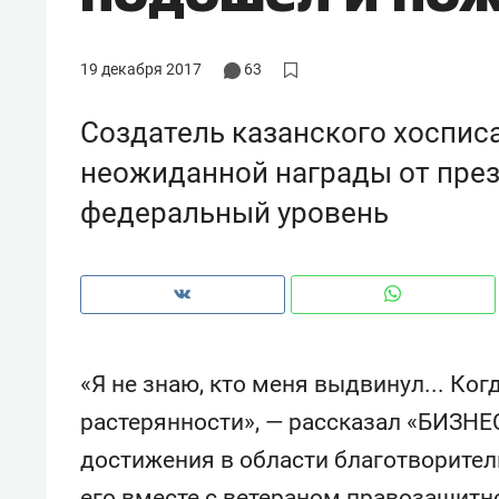
рынки, почему надо знать аксакал
чем интересен Оман?
19 декабря 2017
63
Создатель казанского хосписа
неожиданной награды от през
федеральный уровень
«Я не знаю, кто меня выдвинул... Ког
Рекомендуем
Рекоме
растерянности», — рассказал «БИЗНЕС
Падел, фитнес, танцы и даже
Психо
достижения в области благотворите
ниндзя-зал: как ТРЦ «Франт»
«Дире
стал Меккой для любителей
когда 
его вместе с ветераном правозащит