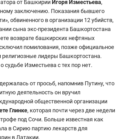
натора от Башкирии
Игоря Изместьева
,
нному заключению. Показания бывшего
и», обвиненного в организации 12 убийств,
ании сына экс-президента Башкортостана
чете возврате башкирских нефтяных
 исключил помилования, позже официальное
и религиозные лидеры Башкортостана.
о судьбе Изместьева с тех пор нет.
удержалась от просьб, напомнив Путину, что
итную деятельность он вручил
ждународной общественной организации
ете Глинке
, которая почти через две недели
строфе под Сочи. Больше известная как
ла в Сирию партию лекарств для
шрин в Латакии.