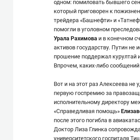
одном: помиловать бывшего се
который приговорен к пожизне
трейдера «Башнефти» и «Татнефт
помогли в уголовном преследов
Урала Рахимова
и в конечном с
активов государству. Путин не
прошение поддержал курултай 
Впрочем, каких-либо сообщений 
Вот и на этот раз Алексеева не 
первую госпремию за правозащ
исполнительному директору ме
«Справедливая помощь»
Елизав
после этого погибла в авиаката
Доктор Лиза Глинка сопровожда
университетского госпиталя Ти