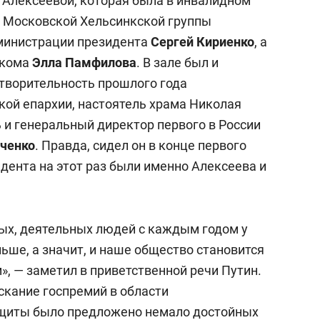
т Алексеевой, которая была в инвалидном
я Московской Хельсинкской группы
министрации президента
Сергей Кириенко
, а
ркома
Элла Памфилова
. В зале был и
отворительность прошлого года
кой епархии, настоятель храма Николая
 и генеральный директор первого в России
аченко
. Правда, сидел он в конце первого
идента на этот раз были именно Алексеева и
ых, деятельных людей с каждым годом у
льше, а значит, и наше общество становится
, — заметил в приветственной речи Путин.
скание госпремий в области
ащиты было предложено немало достойных