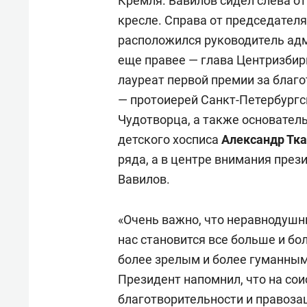
Кремля. Вавилов сидел слева о
кресле. Справа от председател
расположился руководитель ад
еще правее — глава Центризби
лауреат первой премии за благ
— протоиерей Санкт-Петербургс
Чудотворца, а также основатель
детского хосписа
Александр Тк
ряда, а в центре внимания през
Вавилов.
«Очень важно, что неравнодушн
нас становится все больше и бо
более зрелым и более гуманным»
Президент напомнил, что на сои
благотворительности и правоз