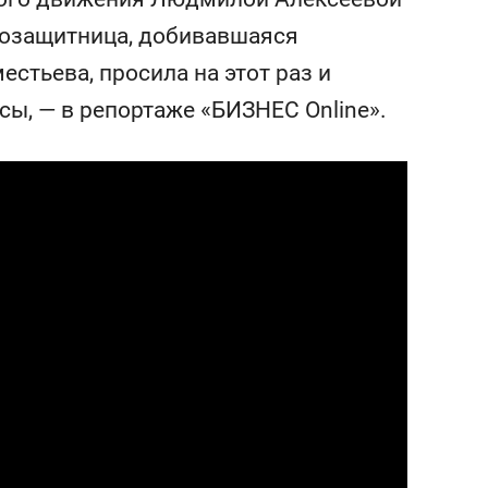
сверхнагрузку
для меня это челлендж
авозащитница, добивавшаяся
сом»
стьева, просила на этот раз и
сы, — в репортаже «БИЗНЕС Online».