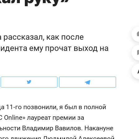
ов и
о трехкратном росте цен, дотошных
школьной формы о конт
клиентах и чудных запросах мастеров
налогах и развитии без 
 рассказал, как после
идента ему прочат выход на
да 11-го позвонили, я был в полной
ндуем
Рекомендуем
 Online» лауреат премии за
терапевт «Фороса»:
Дизайнер-прораб Ната
льности Владимир Вавилов. Накануне
кторский невроз» –
Наседкина: «Ремонт вм
человек не считает
с мебелью за 2 миллион
ного движения Людмилой Алексеевой