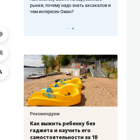
рафакте,
рынки, почему надо знать аксакалов и
о трехкратно
кредитов
чем интересен Оман?
клиентах и ч
Рекомендуем
Рекоме
лья
Как выжить ребенку без
Салих
есте
гаджета и научить его
«Если
а –
самостоятельности за 18
с мин