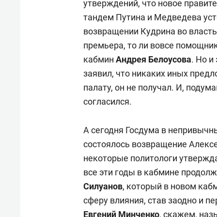
утверждений, что новое правит
тандем Путина и Медведева усто
возвращении Кудрина во власть 
премьера, то ли вовсе помощни
кабмин
Андрея Белоусова
. Но и
заявил, что никаких иных пред
палату, он не получал. И, подум
согласился.
А сегодня Госдума в непривычны
состоялось возвращение Алексе
некоторые политологи утверждаю
все эти годы в кабмине продолж
Силуанов
, который в новом каб
сферу влияния, став заодно и 
Евгений Минченко
, скажем, на