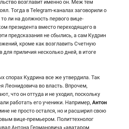
ельство возглавит именно он. Меж тем
ял. Тогда в Telegram-каналах заговорили о
то ли на должность первого вице-
ком президента вместо переходящего в
 эти предсказания не сбылись, а сам Кудрин
ложений, кроме как возглавить Счетную
ав для приличия несколько дней, в итоге
х спорах Кудрина все же утвердила. Так
я Леонидовича во власть. Впрочем,
т, что он оттуда и не уходил, поскольку
али работать его ученики. Например,
Антон
мине не просто остался, но и расширил свою
первым вице-премьером. Политтехнолог
зывал Антона Германовича «аватаром