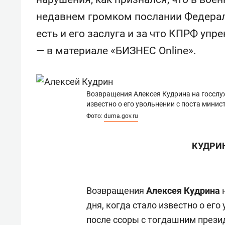
свою 
недавнем громком послании Федера
стрес
есть и его заслуга и за что КПРФ упр
— в материале «БИЗНЕС Online».
Возвращения Алексея Кудрина на госслужб
известно о его увольнении с поста мини
Фото:
duma.gov.ru
КУДРИН
Возвращения
Алексея Кудрина
н
дня, когда стало известно о ег
после ссоры с тогдашним през