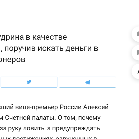
ов и
о трехкратном росте цен, дотошных
школьной формы о конт
клиентах и чудных запросах мастеров
налогах и развитии без 
удрина в качестве
 поручив искать деньги в
онеров
вший вице-премьер России Алексей
ндуем
Рекомендуем
 Счетной палаты. О том, почему
терапевт «Фороса»:
Дизайнер-прораб Ната
а руку ловить, а предупреждать
кторский невроз» –
Наседкина: «Ремонт вм
человек не считает
с мебелью за 2 миллион
нных достижениях, озвученных в