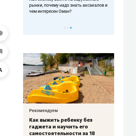
рафакте,
рынки, почему надо знать аксакалов и
о трехкратно
кредитов
чем интересен Оман?
клиентах и ч
Рекомендуем
Рекоме
лья
Как выжить ребенку без
Салих
есте
гаджета и научить его
«Если
а –
самостоятельности за 18
с мин