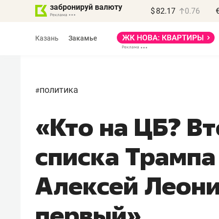
забронируй валюту
$
82.17
0.76
Казань
Закамье
политика
#
«Кто на ЦБ? В
Василь Мазитов
МАРТ
списка Трампа
«Не зная местных
правил, бизнес может
Алексей Леони
потерять минимум
полгода»
первый»
Как бизнесу выйти на зарубежные