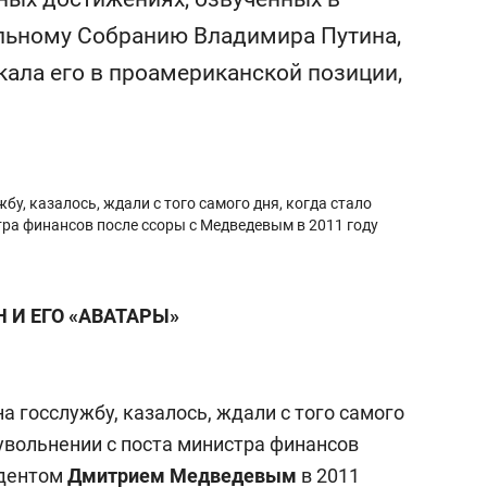
сверхнагрузку
для меня это челлендж
льному Собранию Владимира Путина,
сом»
екала его в проамериканской позиции,
у, казалось, ждали с того самого дня, когда стало
стра финансов после ссоры с Медведевым в 2011 году
 И ЕГО «АВАТАРЫ»
а госслужбу, казалось, ждали с того самого
о увольнении с поста министра финансов
идентом
Дмитрием Медведевым
в 2011