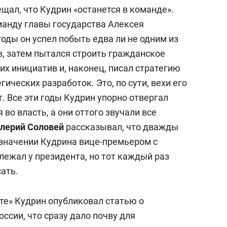
щал, что Кудрин «останется в команде».
манду главы государства Алексея
годы он успел побыть едва ли не одним из
в, затем пытался строить гражданское
х инициатив и, наконец, писал стратегию
гических разработок. Это, по сути, вехи его
т. Все эти годы Кудрин упорно отвергал
я во власть, а они оттого звучали все
лерий Соловей
рассказывал, что дважды
назначении Кудрина вице-премьером с
ежал у президента, но тот каждый раз
сать.
те» Кудрин опубликовал статью о
ссии, что сразу дало почву для