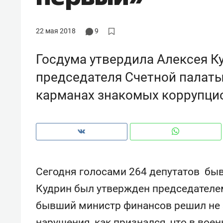
рынки, почему надо знать аксакал
чем интересен Оман?
22 мая 2018
9
Госдума утвердила Алексея К
председателя Счетной палаты,
карманах знакомых коррупци
Сегодня голосами 264 депутатов бы
Рекомендуем
Рекоме
Кудрин был утвержден председателем
Оставить шум за волной: как
Психо
бывший министр финансов решил не з
строят тишину в казанском
«Дире
ЖК «Заря»
когда 
нарушения, как признался, что в вое