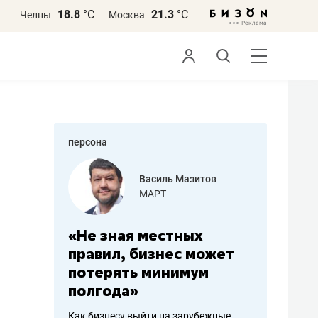
18.8
°С
21.3
°С
Челны
Москва
персона
еменова
Василь Мазитов
»
МАРТ
а: работа
«Не зная местных
«Мне лу
ечься
правил, бизнес может
не зара
вствовать
потерять минимум
чем пот
полгода»
репутац
пошиву
Как бизнесу выйти на зарубежные
Владелец от