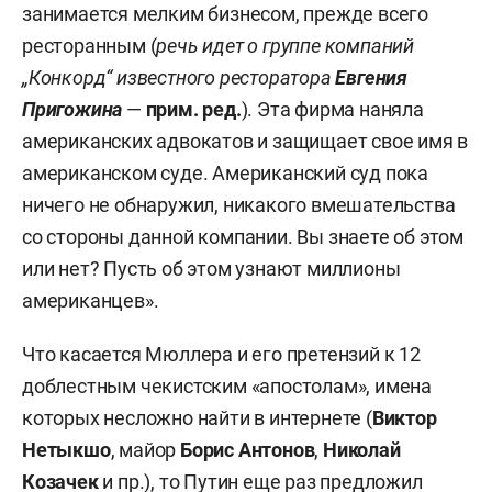
занимается мелким бизнесом, прежде всего
ресторанным (
речь идет о группе компаний
„Конкорд“ известного ресторатора
Евгения
Пригожина
—
прим. ред.
). Эта фирма наняла
американских адвокатов и защищает свое имя в
американском суде. Американский суд пока
ничего не обнаружил, никакого вмешательства
со стороны данной компании. Вы знаете об этом
или нет? Пусть об этом узнают миллионы
американцев».
Что касается Мюллера и его претензий к 12
доблестным чекистским «апостолам», имена
которых несложно найти в интернете (
Виктор
Нетыкшо
, майор
Борис Антонов
,
Николай
Козачек
и пр.), то Путин еще раз предложил