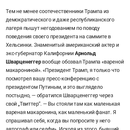
Тем не менее соотечественники Трампа из
демократического и даже республиканского
лагеря пышут негодованием по поводу
поведения своего президента на саммите в
Хельсинки. Знаменитый американский актер и
экс-губернатор Калифорнии
Арнольд
Шварценеггер
вообще обозвал Трампа «вареной
макарониной». «Президент Трамп, я только что
посмотрел вашу пресс-конференцию с
президентом Путиным, и это выглядело
постыдно, — обратился Шварценеггер через
свой „Твиттер“. — Вы стояли там как маленькая
вареная макаронина, как маленький фанат. Я
спрашивал себя, когда вы попросите у него
автограф или селфи». Исходя из этого, бывший