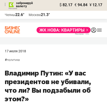
забронируй
$
82.17
€
94.84
¥
12.17
валюту
22.6°
21.3°
Челны
Москва
17 июля 2018
#
политика
Владимир Путин: «У вас
президентов не убивали,
что ли? Вы подзабыли об
этом?»