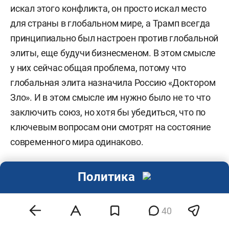
искал этого конфликта, он просто искал место
для страны в глобальном мире, а Трамп всегда
принципиально был настроен против глобальной
элиты, еще будучи бизнесменом. В этом смысле
у них сейчас общая проблема, потому что
глобальная элита назначила Россию «Доктором
Зло». И в этом смысле им нужно было не то что
заключить союз, но хотя бы убедиться, что по
ключевым вопросам они смотрят на состояние
современного мира одинаково.
Это и произошло, потому западная пресса не
Политика
только говорит, что Путин их переиграл, она
говорит, что Трамп все сдал, все предал,
40
полностью подчинился Владимиру
Владимировичу. Раздаются очень громкие