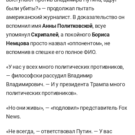
были убиты?» — продолжал пытать
американский журналист. В доказательство он
вспомнил имя
Анны Политковской
, всуе
упомянул
Скрипалей
, а покойного
Бориса
Немцова
просто назвал «оппонентом», не
вспомнив в спешке его полное ФИО.
«У нас у всех много политических противников,
— философски рассудил Владимир
Владимирович. — И у президента Трампа много
политических противников».
«Но они живы», — «подловил» представитель Fox
News.
«Не всегда, — ответствовал Путин. — У вас