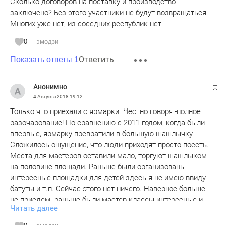
Сколько договоров на поставку и производство
заключено? Без этого участники не будут возвращаться.
Многих уже нет, из соседних республик нет.
0
эмодзи
Ответить
Показать ответы 1
Анонимно
4 Августа 2018
19:12
Только что приехали с ярмарки. Честно говоря -полное
разочарование! По сравнению с 2011 годом, когда были
впервые, ярмарку превратили в большую шашлычку.
Сложилось ощущение, что люди приходят просто поесть.
Места для мастеров оставили мало, торгуют шашлыком
на половине площади. Раньше были организованы
интересные площадки для детей-здесь я не имею ввиду
батуты и т.п. Сейчас этого нет ничего. Наверное больше
не приедем- раньше были мастер классы интересные и
Читать далее
много мастеров разных промыслов, сейчас мне
показалось, что их меньше на 100, а в два раза. Очень