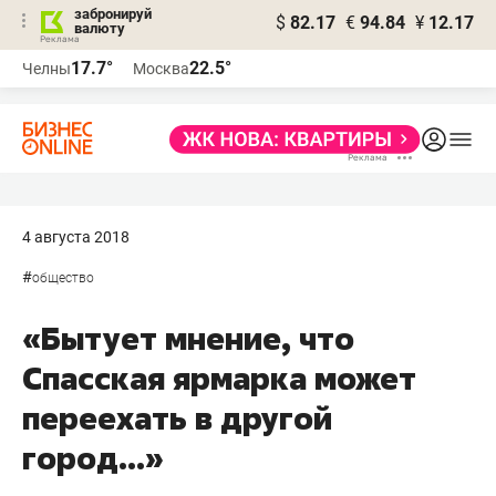
забронируй
$
82.17
€
94.84
¥
12.17
валюту
17.7°
22.5°
Челны
Москва
4 августа 2018
#
общество
«Бытует мнение, что
Спасская ярмарка может
переехать в другой
город...»