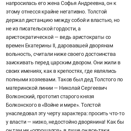
напросилась его жена Софья Андреевна, он к
этому отнесся крайне негативно. Толстой
держал дистанцию между собой и властью, но
не из писательской гордости, а
аристократической — ведь аристократы со
времен Екатерины II, даровавшей дворянам
вольность, считали ниже своего достоинства
заискивать перед царским двором. Они жили в
своих имениях, как в крепостях, где являлись
полными хозяевами. Таков был дед Толстого по
материнской линии — Николай Сергеевич
Волконский, прототип старого князя
Болконского в «Войне и мире». Толстой
унаследовал эту черту характера: просить что-то
у власти — низко, недостойно дворянина! Как бы
он там ни «опрощался», в душе он все-таки