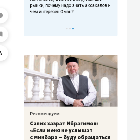
рафакте,
рынки, почему надо знать аксакалов и
о трехкратно
кредитов
чем интересен Оман?
клиентах и ч
Рекомендуем
Рекоме
з
Салих хазрат Ибрагимов:
Остав
«Если меня не услышат
строя
18
с минбара – буду обращаться
ЖК «З