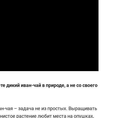
те дикий иван-чай в природе, а не со своего
ан-чая – задача не из простых. Выращивать
янистое растение любит места на опушках,