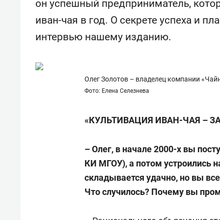
он успешный предприниматель, кото
свою сверхнагрузку
для м
стрессом»
иван-чая в год. О секрете успеха и пл
интервью нашему изданию.
Олег Золотов – владелец компании «Чай
Фото: Елена Селезнева
«КУЛЬТИВАЦИЯ ИВАН-ЧАЯ – З
– Олег, в начале 2000-х вы пост
КИ МГОУ), а потом устроились н
складывается удачно, но вы все
Что случилось? Почему вы пром