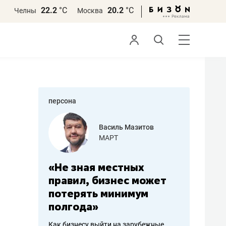
22.2
°С
20.2
°С
Челны
Москва
персона
еменова
Василь Мазитов
»
МАРТ
а: работа
«Не зная местных
«Мне лу
ечься
правил, бизнес может
не зара
вствовать
потерять минимум
чем пот
полгода»
репутац
пошиву
Как бизнесу выйти на зарубежные
Владелец от