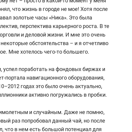
му нет – просто в какой-то момент у меня
онял, что жизнь в городе не мое! Хотя после
давал золотые часы «Ника». Это была
лектив, перспектива карьерного роста. В те
торговли и деловой жизни. И мне это очень
некоторые обстоятельства – и я отчетливо
мое. Мне хотелось чего-то большего.
, успел поработать на фондовых биржах и
т-портала навигационного оборудования,
10–2012 годах это было очень актуально,
иллионники активно погружались в пробки.
мимолетным и случайным. Даже не помню,
рвый раз попробовал данный чай, но после
л, что в нем есть большой потенциал для