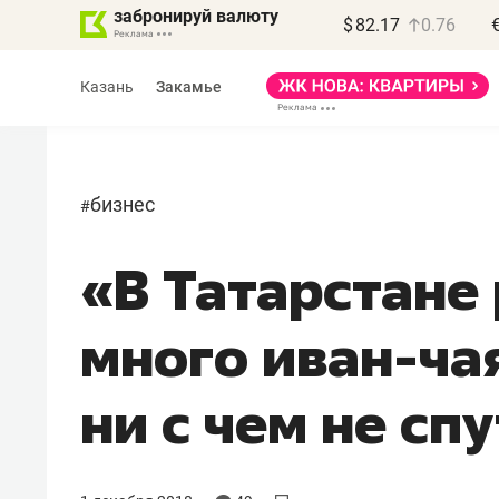
забронируй валюту
$
82.17
0.76
Казань
Закамье
бизнес
#
«В Татарстане 
Василь Мазитов
МАРТ
много иван-чая
«Не зная местных
правил, бизнес может
ни с чем не сп
потерять минимум
полгода»
Как бизнесу выйти на зарубежные