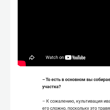
– То есть в основном вы собирае
участка?
– К сожалению, культивация ив
его сложно, поскольку это трав