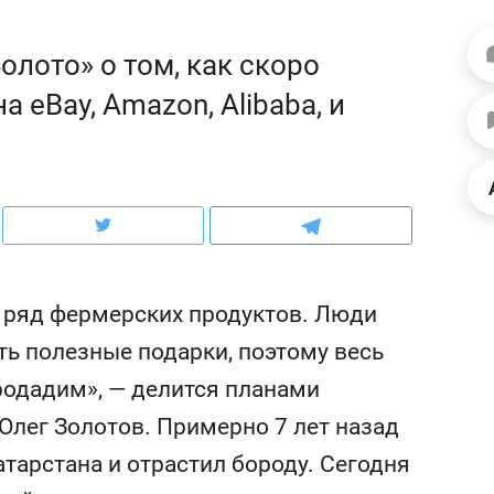
ов и
о трехкратном росте цен, дотошных
школьной формы о конт
клиентах и чудных запросах мастеров
налогах и развитии без 
лото» о том, как скоро
 eBay, Amazon, Alibaba, и
и ряд фермерских продуктов. Люди
ть полезные подарки, поэтому весь
родадим», — делится планами
ндуем
Рекомендуем
Олег Золотов. Примерно 7 лет назад
нер-прораб Наталья
Как выжить ребенку бе
кина: «Ремонт вместе
гаджета и научить его
атарстана и отрастил бороду. Сегодня
лью за 2 миллиона –
самостоятельности за 