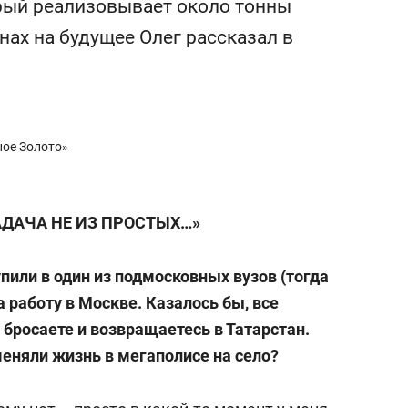
рый реализовывает около тонны
еня это челлендж!»
дней
анах на будущее Олег рассказал в
ное Золото»
АДАЧА НЕ ИЗ ПРОСТЫХ…»
упили в один из подмосковных вузов (тогда
а работу в Москве. Казалось бы, все
 бросаете и возвращаетесь в Татарстан.
еняли жизнь в мегаполисе на село?