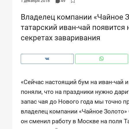
1 декабря 2018
49
рынки, почему надо знать аксакал
чем интересен Оман?
Владелец компании «Чайное Зо
татарский иван-чай появится на
секретах заваривания
«Сейчас настоящий бум на иван-чай 
поняли, что на праздники нужно дари
запас чая до Нового года мы точно п
Рекомендуем
Рекоме
владелец компании «Чайное Золото» 
: как
Психотерапевт «Фороса»:
Дизай
ском
«Директорский невроз» –
Насед
он сменил работу в Москве на поля Т
когда человек не считает
с мебе