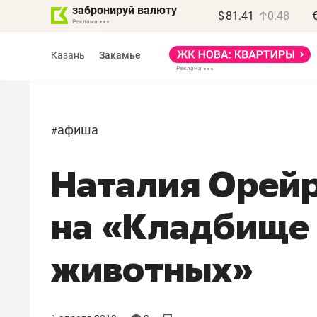
забронируй валюту
$
81.41
0.48
Казань
Закамье
афиша
#
Наталия Орейр
Василь Мазитов
МАРТ
на «Кладбище
«Не зная местных
правил, бизнес может
животных»
потерять минимум
полгода»
Как бизнесу выйти на зарубежные