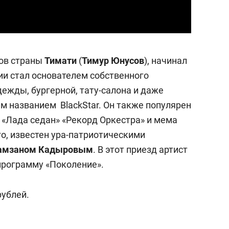
ров страны
Тимати
(
Тимур Юнусов
), начинал
ии стал основателем собственного
ежды, бургерной, тату-салона и даже
м названием BlackStar. Он также популярен
 «Лада седан» «Рекорд Оркестра» и мема
го, известен ура-патриотическими
амзаном Кадыровым
. В этот приезд артист
программу «Поколение».
рублей.