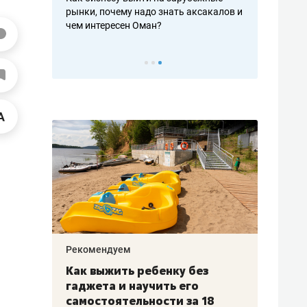
рафакте,
рынки, почему надо знать аксакалов и
о трехкратно
кредитов
чем интересен Оман?
клиентах и ч
Рекомендуем
Рекоме
лья
Как выжить ребенку без
Салих
есте
гаджета и научить его
«Если
а –
самостоятельности за 18
с мин