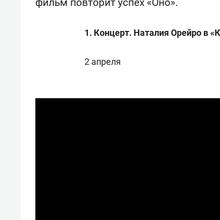
фильм повторит успех «Оно».
спорта
свою 
стрес
1. Концерт. Наталия Орейро в «
2 апреля