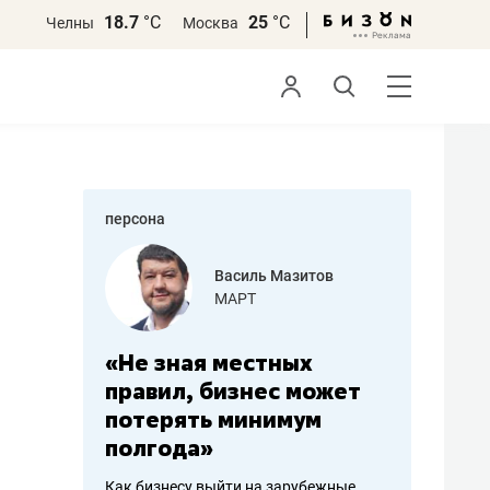
18.7
°С
25
°С
Челны
Москва
персона
еменова
Василь Мазитов
»
МАРТ
а: работа
«Не зная местных
«Мне лу
ечься
правил, бизнес может
не зара
вствовать
потерять минимум
чем пот
полгода»
репутац
пошиву
Как бизнесу выйти на зарубежные
Владелец от