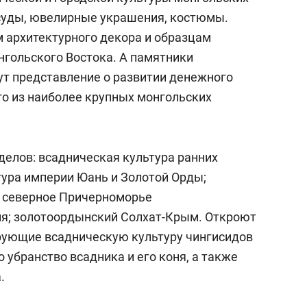
суды, ювелирные украшения, костюмы.
 архитектурного декора и образцам
гольского Востока. А памятники
т представление о развитии денежного
го из наиболее крупных монгольских
делов: всадническая культура ранних
тура империи Юань и Золотой Орды;
; северное Причерноморье
ия; золотоордынский Солхат-Крым. Откроют
рующие всадническую культуру чингисидов
о убранство всадника и его коня, а также
.