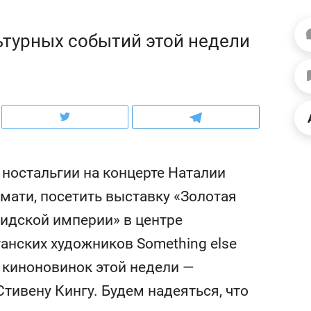
ов и
о трехкратном росте цен, дотошных
школьной формы о конт
клиентах и чудных запросах мастеров
налогах и развитии без 
ьтурных событий этой недели
ностальгии на концерте Наталии
имати, посетить выставку «Золотая
идской империи» в центре
анских художников Something else
ндуем
Рекомендуем
 киноновинок этой недели —
терапевт «Фороса»:
Дизайнер-прораб Ната
кторский невроз» –
Наседкина: «Ремонт вм
ивену Кингу. Будем надеяться, что
человек не считает
с мебелью за 2 миллион