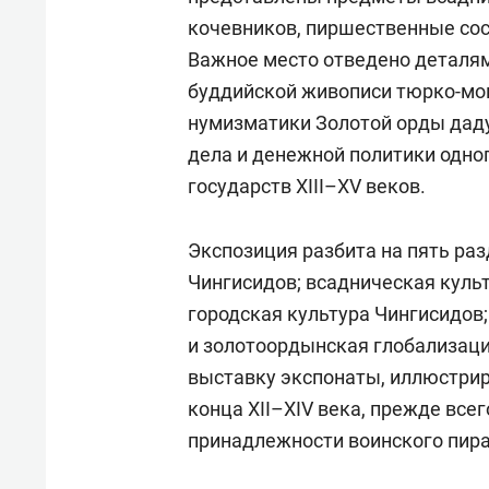
кочевников, пиршественные со
Важное место отведено деталям
буддийской живописи тюрко-мон
нумизматики Золотой орды даду
дела и денежной политики одно
государств XIII–XV веков.
Экспозиция разбита на пять раз
Чингисидов; всадническая куль
городская культура Чингисидов
и золотоордынская глобализац
выставку экспонаты, иллюстри
конца XII–XIV века, прежде всег
принадлежности воинского пира