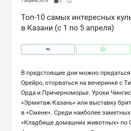
1 апреля 2019
2
рынки, почему надо знать аксакал
чем интересен Оман?
Топ-10 самых интересных кул
в Казани (с 1 по 5 апреля)
В предстоящие дни можно предаться 
Орейро, оторваться на вечеринке с Т
Орда и Причерноморье. Уроки Чингис
«Эрмитаж-Казань» или выставку брит
Рекомендуем
Рекоме
в «Смене». Среди наиболее заметных
Падел, фитнес, танцы и даже
Психо
ниндзя-зал: как ТРЦ «Франт»
«Дире
«Кладбище домашних животных» по Ст
стал Меккой для любителей
когда 