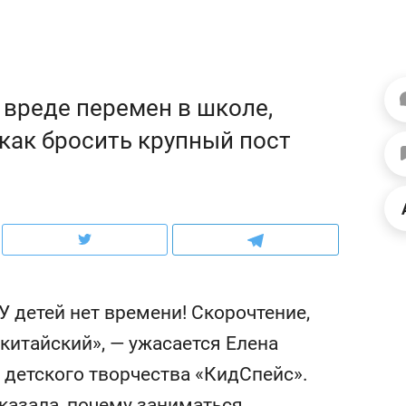
ов и
о трехкратном росте цен, дотошных
школьной формы о конт
клиентах и чудных запросах мастеров
налогах и развитии без 
 вреде перемен в школе,
 как бросить крупный пост
У детей нет времени! Скорочтение,
ндуем
Рекомендуем
китайский», — ужасается Елена
терапевт «Фороса»:
Дизайнер-прораб Ната
 детского творчества «КидСпейс».
кторский невроз» –
Наседкина: «Ремонт вм
человек не считает
с мебелью за 2 миллион
казала, почему заниматься