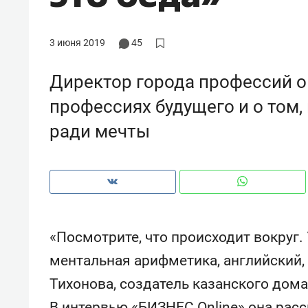
рынки, почему надо знать аксакал
чем интересен Оман?
3 июня 2019
45
Директор города профессий о
профессиях будущего и о том,
ради мечты
«Посмотрите, что происходит вокруг. 
Рекомендуем
Рекоме
ментальная арифметика, английский, 
Оставить шум за волной: как
Психо
Тихонова, создатель казанского дома
строят тишину в казанском
«Дире
ЖК «Заря»
когда 
В интервью «БИЗНЕС Online» она расс