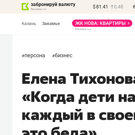
забронируй валюту
$
81.41
0.48
Казань
Закамье
персона
бизнес
#
#
Елена Тихонов
Василь Мазитов
МАРТ
«Когда дети н
«Не зная местных
правил, бизнес может
каждый в свое
потерять минимум
полгода»
это беда»
Как бизнесу выйти на зарубежные