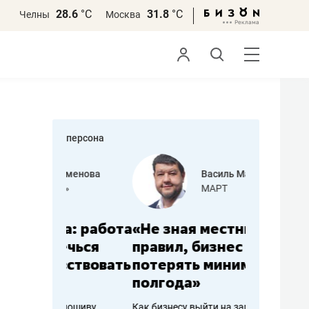
28.6
°С
31.8
°С
Челны
Москва
персона
еменова
Василь Мазитов
»
МАРТ
а: работа
«Не зная местных
«Мне лу
ечься
правил, бизнес может
не зара
вствовать
потерять минимум
чем пот
полгода»
репутац
пошиву
Как бизнесу выйти на зарубежные
Владелец от