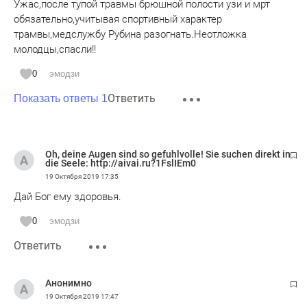
Ужас,после тупой травмы брюшной полости узи и мрт
обязательно,учитывая спортивный характер
трамвы,медслужбу Рубина разогнать.Неотложка
молодцы,спасли!!
0
эмодзи
Ответить
Показать ответы 1
Oh, deine Augen sind so gefuhlvolle! Sie suchen direkt in
die Seele: http://aivai.ru?1FslIEm0
19 Октября 2019
17:35
Дай Бог ему здоровья.
0
эмодзи
Ответить
Анонимно
19 Октября 2019
17:47