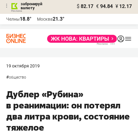
забронируй
$
82.17
€
94.84
¥
12.17
валюту
18.8°
21.3°
Челны
Москва
19 октября 2019
#
общество
Дублер «Рубина»
в реанимации: он потерял
два литра крови, состояние
тяжелое