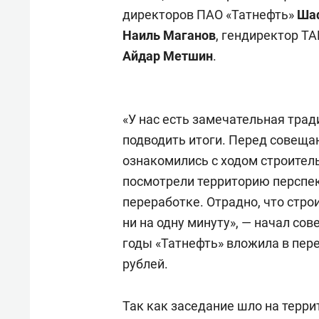
директоров ПАО «Татнефть»
Шаф
Наиль Маганов
, гендиректор Т
Айдар Метшин
.
«У нас есть замечательная трад
подводить итоги. Перед совеща
ознакомились с ходом строител
посмотрели территорию перспек
переработке. Отрадно, что стр
ни на одну минуту», — начал сов
годы «Татнефть» вложила в пе
рублей.
Так как заседание шло на терр