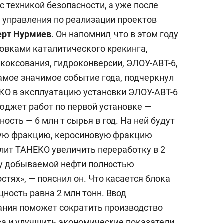
с техникой безопасности, а уже после
 управления по реализации проектов
ерт Нурмиев
. Он напомнил, что в этом году
овками каталитического крекинга,
коксования, гидроконверсии, ЭЛОУ-АВТ-6,
амое значимое событие года, подчеркнул
ЕКО в эксплуатацию установки ЭЛОУ-АВТ-6
Бюджет работ по первой установке —
ость — 6 млн т сырья в год. На ней будут
ную фракцию, керосиновую фракцию
олит ТАНЕКО увеличить переработку в 2
ину добываемой нефти полностью
тях», — пояснил он. Что касается блока
щность равна 2 млн тонн. Ввод
ания поможет сократить производство
ва и улучшить экономические показатели