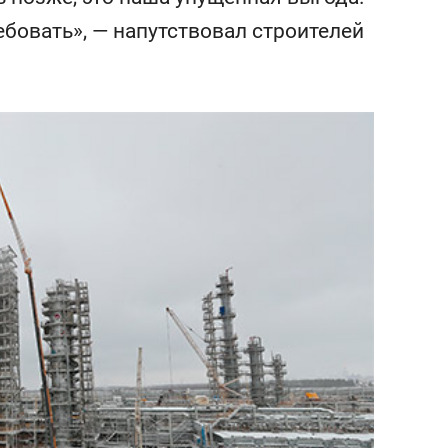
сверхнагрузку
для меня это челлендж
бовать», — напутствовал строителей
сом»