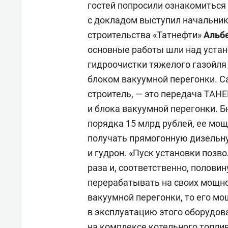
гостей попросили ознакомиться 
с докладом выступил начальник
строительства «Татнефти»
Альб
основные работы шли над устан
гидроочистки тяжелого газойля 
блоком вакуумной перегонки. С
строитель, — это передача ТАН
и блока вакуумной перегонки. 
порядка 15 млрд рублей, ее мощн
получать прямогонную дизель
и гудрон. «Пуск установки позв
раза и, соответственно, полов
перерабатывать на своих мощнос
вакуумной перегонки, то его мо
в эксплуатацию этого оборудов
на комплексе котельного топли