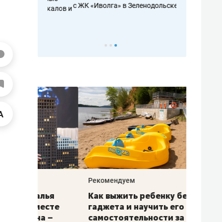
с ЖК «Иволга» в Зеленодольске
ть аксакалов и
школьной фор
налогах и раз
Рекомендуем
Рекоме
лья
Как выжить ребенку без
Салих
есте
гаджета и научить его
«Если
а –
самостоятельности за 18
с мин