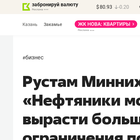
забронируй валюту
$
80.93
-0.20
Казань
Закамье
бизнес
#
Рустам Минних
Марат Арсланов
«КирпичХолдинг»
«Нефтяники м
«Главная задача
девелопера – найти
вырасти больш
правильный продукт»
ограничения п
Девелопер из топ-10* застройщико
Башкортостана входит в Татарстан