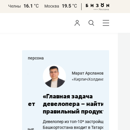
16.1
°С
19.5
°С
Челны
Москва
персона
азитов
Марат Арсланов
«КирпичХолдинг»
ных
«Главная задача
«Мама г
 может
девелопера – найти
помогае
мум
правильный продукт»
от болез
себя жи
Девелопер из топ-10* застройщиков
Башкортостана входит в Татарстан
арубежные
Наследница б