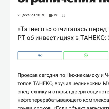
с ЖК «Иволга» в Зеленодольске
23 декабря 2019
19
«Татнефть» отчиталась перед
РТ об инвестициях в ТАНЕКО: 
Проехав сегодня по Нижнекамску и Ч
топов ТАНЕКО, вручил челнинским М
Рекомендуем
Рекоме
спецтехнику и открыл двери соципот
Падел, фитнес, танцы и даже
Психо
нефтеперерабатывающего комплекса
ниндзя-зал: как ТРЦ «Франт»
«Дире
стал Меккой для любителей
когда 
срыва сроков. «Если объект запускат