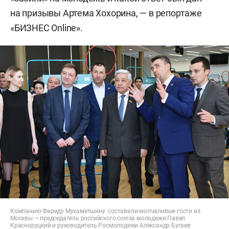
на призывы Артема Хохорина, — в репортаже
«БИЗНЕС Online».
Компанию Фариду Мухаметшину составили молчаливые гости из
Москвы — председатель российского союза молодежи Павел
Красноруцкий и руководитель Росмолодежи Александр Бугаев