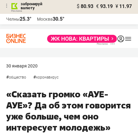
забронируй
$
80.93
€
93.19
¥
11.97
валюту
25.3°
30.5°
Челны
Москва
30 января 2020
#
#
общество
коронавирус
«Сказать громко «АУЕ-
АУЕ»? Да об этом говорится
уже больше, чем оно
интересует молодежь»