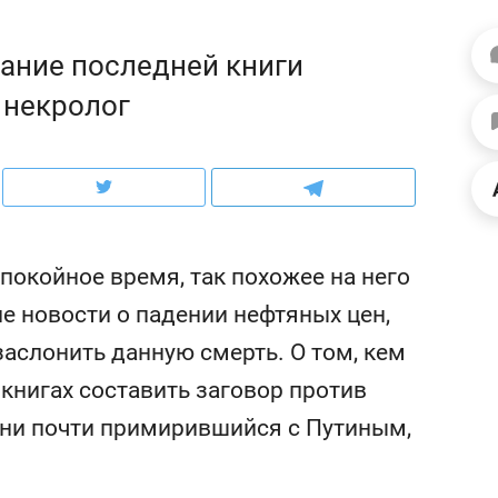
рынки, почему надо знать аксакалов и
о трехкратном росте це
чем интересен Оман?
клиентах и чудных запр
вание последней книги
 некролог
покойное время, так похожее на него
ие новости о падении нефтяных цен,
аслонить данную смерть. О том, кем
 книгах составить заговор против
ндуем
Рекомендуем
изни почти примирившийся с Путиным,
ыжить ребенку без
Салих хазрат Ибрагимо
а и научить его
«Если меня не услышат
тоятельности за 18
с минбара – буду обра