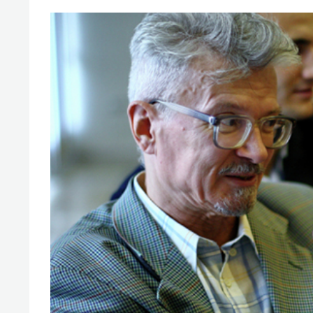
для меня это челлендж!»
дней