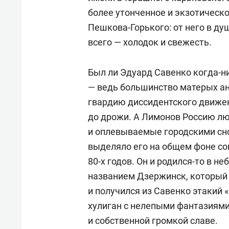
более утонченное и экзотическ
Пешкова-Горького: от него в ду
всего — холодок и свежесть.
Был ли Эдуард Савенко когда-н
— ведь большинство матерых а
гвардию диссидентского движен
до дрожи. А Лимонов Россию лю
и оплевываемые городскими сно
выделяло его на общем фоне со
80-х годов. Он и родился-то в 
названием Дзержинск, который 
и получился из Савенко этакий 
хулиган с нелепыми фантазиям
и собственной громкой славе.