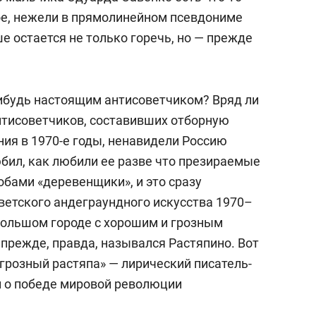
ое, нежели в прямолинейном псевдониме
ше остается не только горечь, но — прежде
ибудь настоящим антисоветчиком? Вряд ли
нтисоветчиков, составивших отборную
ия в 1970-е годы, ненавидели Россию
бил, как любили ее разве что презираемые
бами «деревенщики», и это сразу
ветского андеграундного искусства 1970–
небольшом городе с хорошим и грозным
прежде, правда, назывался Растяпино. Вот
«грозный растяпа» — лирический писатель-
и о победе мировой революции