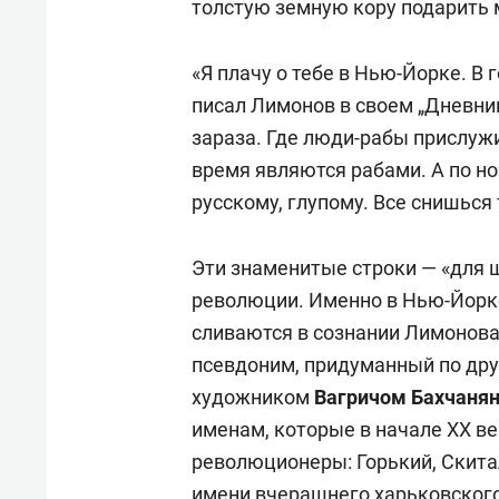
толстую земную кору подарить 
«Я плачу о тебе в Нью-Йорке. В
писал Лимонов в своем „Дневник
зараза. Где люди-рабы прислуж
время являются рабами. А по но
русскому, глупому. Все снишься
Эти знаменитые строки — «для 
революции. Именно в Нью-Йорке
сливаются в сознании Лимонова 
псевдоним, придуманный по дру
художником
Вагричом Бахчаня
именам, которые в начале XX ве
революционеры: Горький, Скита
имени вчерашнего харьковского