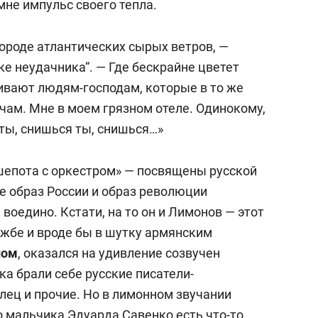
мне импульс своего тепла.
 городе атлантических сырых ветров, —
е неудачника“. — Где бескрайне цветет
ивают людям-господам, которые в то же
чам. Мне в моем грязном отеле. Одинокому,
 ты, снишься ты, снишься…»
шепота с оркестром» — посвящены русской
 образ России и образ революции
воедино. Кстати, на то он и Лимонов — этот
жбе и вроде бы в шутку армянским
ном
, оказался на удивление созвучен
ка брали себе русские писатели-
лец и прочие. Но в лимонном звучании
 мальчика Эдуарда Савенко есть что-то