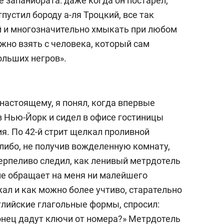
 запанибрата: даже когда он постарел,
пустил бороду а-ля Троцкий, все так
й и многозначительно хмыкать при любом
ожно взять с человека, который сам
ольших негров».
-настоящему, я понял, когда впервые
в Нью-Йорк и сидел в офисе гостиницы
я. По 42-й стрит щелкал проливной
либо, не получив вожделенную комнату,
терпеливо следил, как ленивый метрдотель
 не обращает на меня ни малейшего
ал и как можно более учтиво, старательно
лийские глагольные формы, спросил:
онец дадут ключи от номера?» Метрдотель