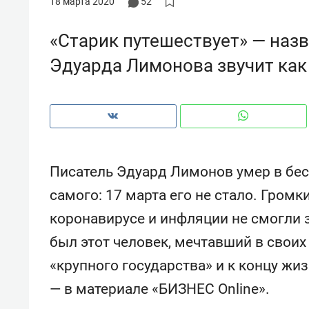
18 марта 2020
52
«Старик путешествует» — наз
Эдуарда Лимонова звучит как
Писатель Эдуард Лимонов умер в бес
самого: 17 марта его не стало. Громк
коронавирусе и инфляции не смогли з
был этот человек, мечтавший в своих
Рекомендуем
Рекоме
«крупного государства» и к концу ж
а»:
Дизайнер-прораб Наталья
Как в
 –
Наседкина: «Ремонт вместе
гаджет
— в материале «БИЗНЕС Online».
ет
с мебелью за 2 миллиона –
самос