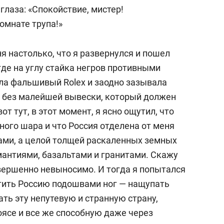
лаза: «Спокойствие, мистер!
омнате трупа!»
ня настолько, что я развернулся и пошел
где на углу стайка негров противными
а фальшивый Rolex и заодно зазывала
б без малейшей вывески, который должен
от тут, в этот момент, я ясно ощутил, что
ного шара и что Россия отделена от меня
ами, а целой толщей раскаленных земных
мантиями, базальтами и гранитами. Скажу
овершенно невыносимо. И тогда я попытался
утить Россию подошвами ног — нащупать
ать эту непутевую и странную страну,
оясе и все же способную даже через