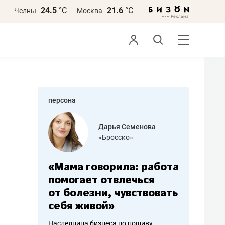
24.5
°С
21.6
°С
Челны
Москва
персона
бодец
Дарья Семенова
 решения»
«Бросско»
«Мама говорила: работа
«Не зна
вообще,
помогает отвлечься
правил,
от болезни, чувствовать
потерят
себя живой»
полгода
ирмы
Наследница бизнеса по пошиву
Как бизнесу 