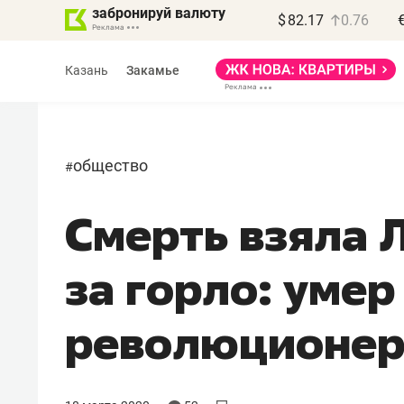
забронируй валюту
$
82.17
0.76
Казань
Закамье
общество
#
Смерть взяла 
за горло: уме
революционер