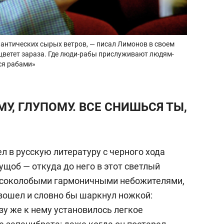
тлантических сырых ветров, — писал Лимонов в своем
 цветет зараза. Где люди-рабы прислуживают людям-
ся рабами»
У, ГЛУПОМУ. ВСЕ СНИШЬСЯ ТЫ,
ел в русскую литературу с черного хода
щоб — откуда до него в этот светлый
ысоколобыми гармоничными небожителями,
н вошел и словно бы шаркнул ножкой:
азу же к нему установилось легкое