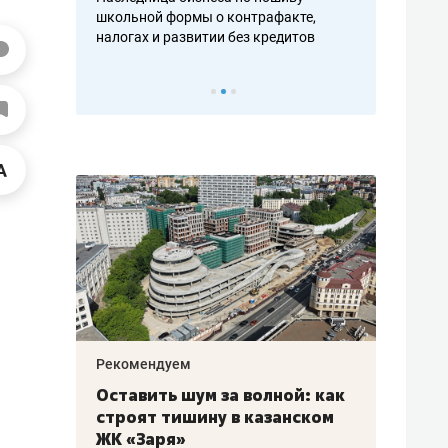
н, дотошных
школьной формы о контрафакте,
рынки, почем
осах мастеров
налогах и развитии без кредитов
чем интересе
Рекомендуем
Рекоме
в:
Оставить шум за волной: как
Психо
строят тишину в казанском
«Дире
щаться
ЖК «Заря»
когда