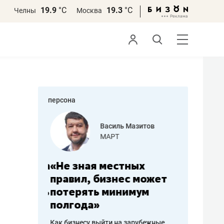
19.9
°С
19.3
°С
Челны
Москва
персона
еменова
Василь Мазитов
»
МАРТ
а: работа
«Не зная местных
«Мне лу
ечься
правил, бизнес может
не зара
вствовать
потерять минимум
чем пот
полгода»
репутац
пошиву
Как бизнесу выйти на зарубежные
Владелец от