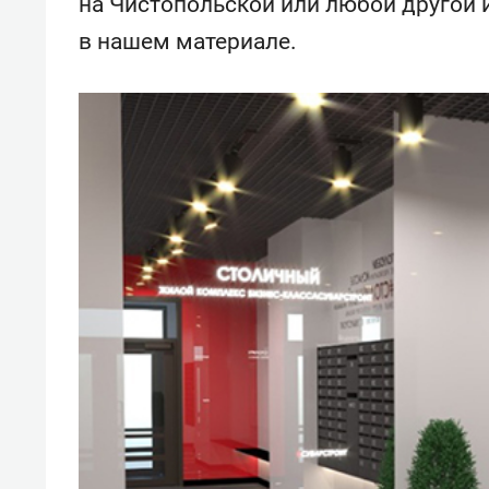
на Чистопольской или любой другой 
свою 
стрес
в нашем материале.