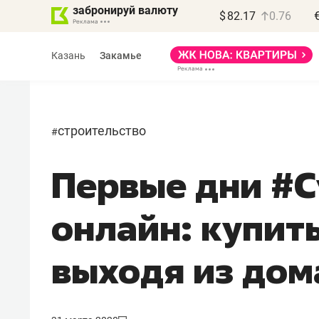
забронируй валюту
$
82.17
0.76
Казань
Закамье
строительство
#
Первые дни #С
Василь Мазитов
МАРТ
онлайн: купит
«Не зная местных
правил, бизнес может
выходя из дом
потерять минимум
полгода»
Как бизнесу выйти на зарубежные