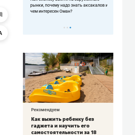
рафакте,
рынки, почему надо знать аксакалов и
о трехкратно
кредитов
чем интересен Оман?
клиентах и ч
Рекомендуем
Рекоме
лья
Как выжить ребенку без
Салих
есте
гаджета и научить его
«Если
а –
самостоятельности за 18
с мин