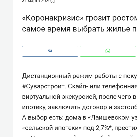
31 марта 2020
рынки, почему надо знать аксакал
чем интересен Оман?
«Коронакризис» грозит росто
самое время выбрать жилье п
Дистанционный режим работы с поку
#Суварстроит. Скайп- или телефонна
виртуальной экскурсией, после чего
ипотеку, заключить договор и застол
Рекомендуем
Рекоме
А выбор есть: дома в «Лаишевском у
Оставить шум за волной: как
Психо
«сельской ипотеки» под 2,7%*, прес
строят тишину в казанском
«Дире
ЖК «Заря»
когда 