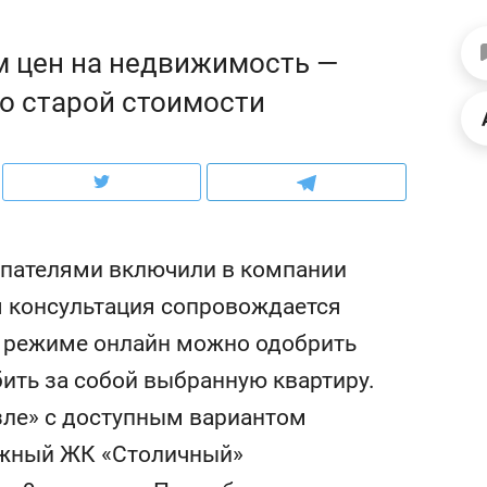
ов и
о трехкратном росте цен, дотошных
школьной формы о конт
клиентах и чудных запросах мастеров
налогах и развитии без 
м цен на недвижимость —
о старой стоимости
пателями включили в компании
я консультация сопровождается
 в режиме онлайн можно одобрить
бить за собой выбранную квартиру.
ндуем
Рекомендуем
зле» с доступным вариантом
терапевт «Фороса»:
Дизайнер-прораб Ната
тижный ЖК «Столичный»
кторский невроз» –
Наседкина: «Ремонт вм
человек не считает
с мебелью за 2 миллион