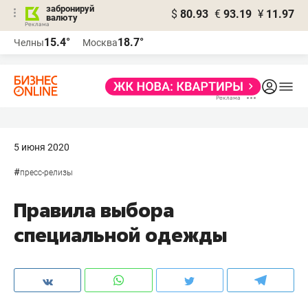
забронируй
$
80.93
€
93.19
¥
11.97
валюту
15.4°
18.7°
Челны
Москва
5 июня 2020
#
пресс-релизы
Правила выбора
специальной одежды