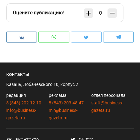
Оцените публикацию!
0
контакты
Казань, Лобачевского 10, корпус 2
редакция
реклама
отдел персонала
8 (843) 202-12-10
8 (843) 203-48-47
staff@business-
info@business-
mir@business-
gazeta.ru
gazeta.ru
gazeta.ru
вконтакте
twitter