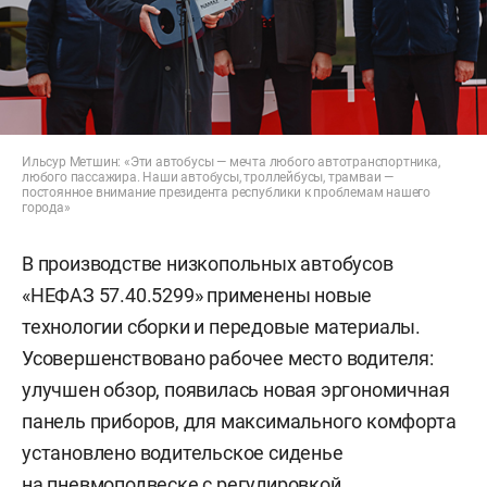
Ильсур Метшин: «Эти автобусы — мечта любого автотранспортника,
любого пассажира. Наши автобусы, троллейбусы, трамваи —
постоянное внимание президента республики к проблемам нашего
города»
В производстве низкопольных автобусов
«НЕФАЗ 57.40.5299» применены новые
технологии сборки и передовые материалы.
Усовершенствовано рабочее место водителя:
улучшен обзор, появилась новая эргономичная
панель приборов, для максимального комфорта
установлено водительское сиденье
на пневмоподвеске с регулировкой