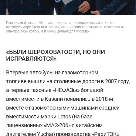
Под звуки фанфар Минниханов вручил символический ключ от
автобуса мэру Казани и сказал, что в столице, возможно, появятся и
электробусы, которые КАМАЗ делает для Москвы
«БЫЛИ ШЕРОХОВАТОСТИ, НО ОНИ
ИСПРАВЛЯЮТСЯ»
Впервые автобусы на газомоторном
топливе вышли на столичные дороги в 2007 году,
а первые газовые «НЕФАЗы» большой
вместимости в Казани появились в 2018-м
вместе с газомоторными машинами средней
вместимости марки Lotos (на базе
лицензионных «МАЗ-206» с китайским
двигателем Yuchai) производства «РариТЭК».