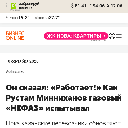
забронируй
$
81.41
€
94.06
¥
12.06
валюту
19.2°
22.2°
Челны
Москва
10 сентября 2020
#
общество
Он сказал: «Работает!» Как
Рустам Минниханов газовый
«НЕФАЗ» испытывал
Пока казанские перевозчики обновляют