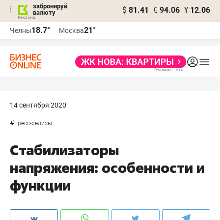
забронируй
$
81.41
€
94.06
¥
12.06
валюту
18.7°
21°
Челны
Москва
14 сентября 2020
#
пресс-релизы
Стабилизаторы
напряжения: особенности и
функции