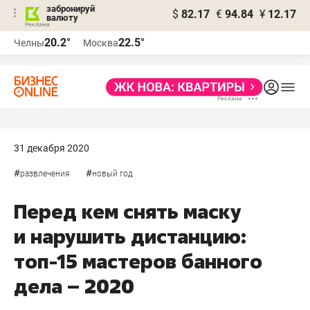
забронируй
$
82.17
€
94.84
¥
12.17
валюту
20.2°
22.5°
Челны
Москва
31 декабря 2020
#
#
развлечения
новый год
Перед кем снять маску
и нарушить дистанцию:
топ-15 мастеров банного
дела – 2020