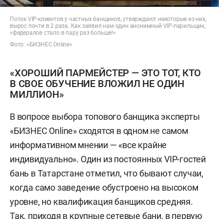
Поток VIP-клиентов у частных банщиков, утверждают некоторые из них,
вырос почти в 2 раза. Как заявил нам один анонимный VIP-парильщик,
«федералов стало в пару раз больше!»
Фото: «БИЗНЕС Online»
«ХОРОШИЙ ПАРМЕЙСТЕР — ЭТО ТОТ, КТО
В СВОЕ ОБУЧЕНИЕ ВЛОЖИЛ НЕ ОДИН
МИЛЛИОН»
В вопросе выбора топового банщика эксперты
«БИЗНЕС Online» сходятся в одном не самом
информативном мнении — «все крайне
индивидуально». Один из постоянных VIP-гостей
бань в Татарстане отметил, что бывают случаи,
когда само заведение обустроено на высоком
уровне, но квалификация банщиков средняя.
Так, приходя в крупные сетевые бани, в первую