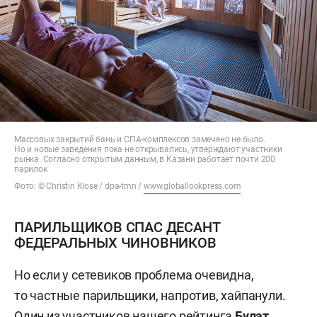
Массовых закрытий бань и СПА-комплексов замечено не было.
Но и новые заведения пока не открывались, утверждают участники
рынка. Согласно открытым данным, в Казани работает почти 200
парилок
Фото: © Christin Klose / dpa-tmn /
www.globallookpress.com
ПАРИЛЬЩИКОВ СПАС ДЕСАНТ
ФЕДЕРАЛЬНЫХ ЧИНОВНИКОВ
Но если у сетевиков проблема очевидна,
то частные парильщики, напротив, хайпанули.
Один из участников нашего рейтинга
Булат