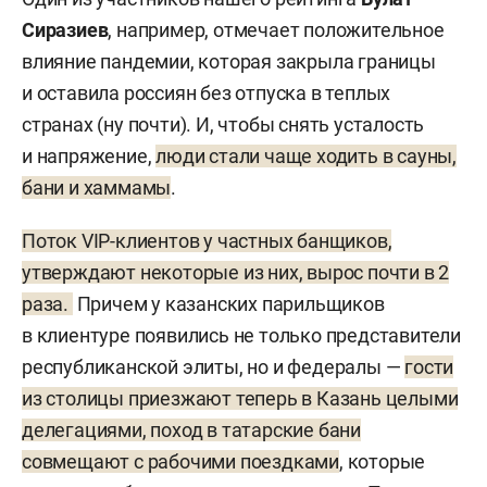
Сиразиев
, например, отмечает положительное
влияние пандемии, которая закрыла границы
и оставила россиян без отпуска в теплых
странах (ну почти). И, чтобы снять усталость
и напряжение,
люди стали чаще ходить в сауны,
бани и хаммамы
.
Поток VIP-клиентов у частных банщиков,
утверждают некоторые из них, вырос почти в 2
раза.
Причем у казанских парильщиков
в клиентуре появились не только представители
республиканской элиты, но и федералы —
гости
из столицы приезжают теперь в Казань целыми
делегациями, поход в татарские бани
совмещают с рабочими поездками
, которые