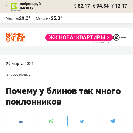
забронируй
$
82.17
€
94.84
¥
12.17
валюту
29.3°
25.3°
Челны
Москва
29 марта 2021
#
пресс-релизы
Почему у блинов так много
поклонников