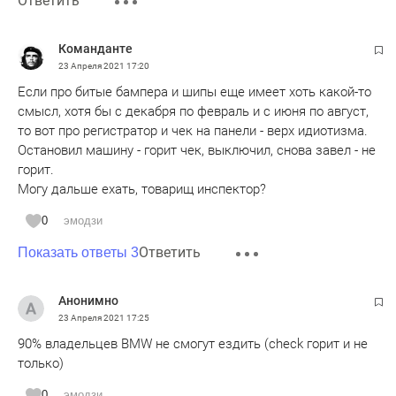
Ответить
Команданте
23 Апреля 2021
17:20
Если про битые бампера и шипы еще имеет хоть какой-то
смысл, хотя бы с декабря по февраль и с июня по август,
то вот про регистратор и чек на панели - верх идиотизма.
Остановил машину - горит чек, выключил, снова завел - не
горит.
Могу дальше ехать, товарищ инспектор?
0
эмодзи
Ответить
Показать ответы 3
Анонимно
23 Апреля 2021
17:25
90% владельцев BMW не смогут ездить (check горит и не
только)
0
эмодзи