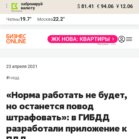
забронируй
$
81.41
€
94.06
¥
12.06
валюту
19.7°
22.2°
Челны
Москва
23 апреля 2021
#
гибдд
«Норма работать не будет,
но останется повод
штрафовать»: в ГИБДД
разработали приложение к