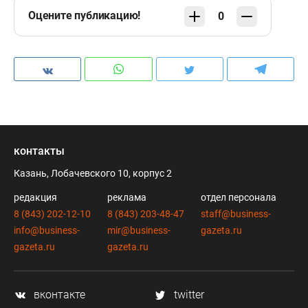
Оцените публикацию!
0
контакты
Казань, Лобачевского 10, корпус 2
редакция
реклама
отдел персонала
8 (843) 202-12-10
8 (843) 203-48-47
staff@business-
info@business-
mir@business-
gazeta.ru
gazeta.ru
gazeta.ru
вконтакте
twitter