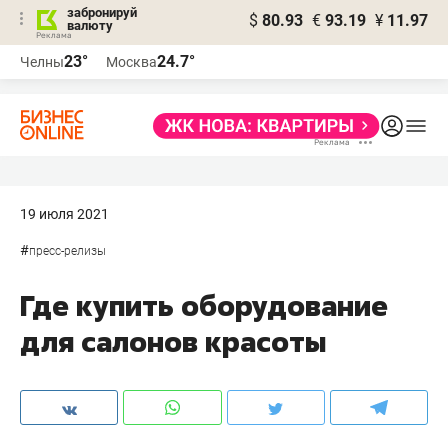
забронируй
$
80.93
€
93.19
¥
11.97
валюту
23°
24.7°
Челны
Москва
19 июля 2021
#
пресс-релизы
Где купить оборудование
для салонов красоты