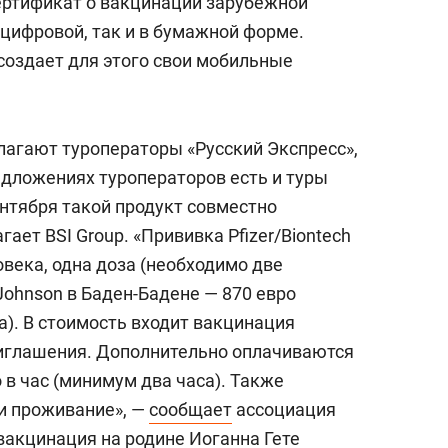
 Сертификат о вакцинации зарубежной
 цифровой, так и в бумажной форме.
создает для этого свои мобильные
агают туроператоры «Русский Экспресс»,
едложениях туроператоров есть и туры
ентября такой продукт совместно
ает BSI Group. «Прививка Pfizer/Biontech
овека, одна доза (необходимо две
Johnson в Баден-Бадене — 870 евро
а). В стоимость входит вакцинация
иглашения. Дополнительно оплачиваются
 в час (минимум два часа). Также
 и проживание», —
сообщает
ассоциация
вакцинация на родине Иоганна Гете