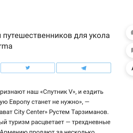
ов и
о трехкратном росте цен, дотошных
школьной формы о конт
клиентах и чудных запросах мастеров
налогах и развитии без 
 путешественников для укола
arma
ризнают наш «Спутник V», и ездить
ую Европу станет не нужно», —
ндуем
Рекомендуем
ват City Center» Рустем Тарзиманов.
терапевт «Фороса»:
Дизайнер-прораб Ната
ный туризм расцветает — трехдневные
кторский невроз» –
Наседкина: «Ремонт вм
человек не считает
с мебелью за 2 миллион
 Армению продают за несколько