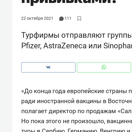
рынки, почему надо знать аксакал
чем интересен Оман?
22 октября 2021
111
Турфирмы отправляют группы
Pfizer, AstraZeneca или Sinoph
«До конца года европейские страны п
ради иностранной вакцины в Восточн
Рекомендуем
Рекоме
полагает директор по продажам «Сала
Оставить шум за волной: как
Психо
Но пока этого не произошло, вакцин
строят тишину в казанском
«Дире
ЖК «Заря»
когда 
туры в Сербию, Германию, Венгрию и