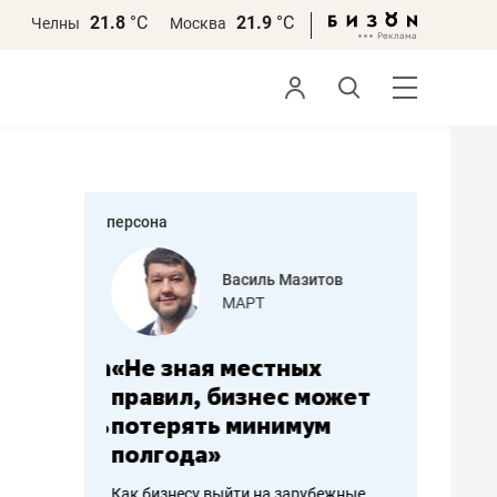
21.8
°С
21.9
°С
Челны
Москва
персона
еменова
Василь Мазитов
»
МАРТ
а: работа
«Не зная местных
«Мне лу
ечься
правил, бизнес может
не зара
вствовать
потерять минимум
чем пот
полгода»
репутац
пошиву
Как бизнесу выйти на зарубежные
Владелец от