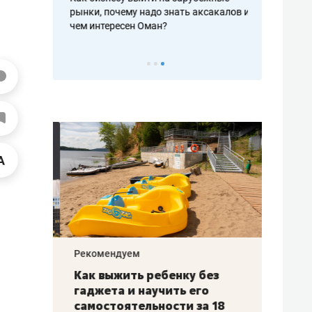
рафакте,
рынки, почему надо знать аксакалов и
о трехкратно
кредитов
чем интересен Оман?
клиентах и ч
Рекомендуем
Рекоме
лья
Как выжить ребенку без
Салих
есте
гаджета и научить его
«Если
а –
самостоятельности за 18
с мин