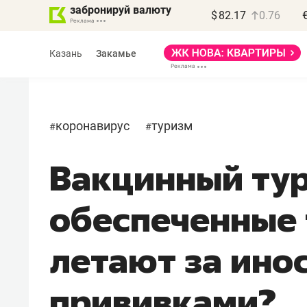
забронируй валюту
$
82.17
0.76
Казань
Закамье
коронавирус
туризм
#
#
Вакцинный тур
Василь Мазитов
МАРТ
обеспеченные
«Не зная местных
правил, бизнес может
летают за ино
потерять минимум
полгода»
прививками?
Как бизнесу выйти на зарубежные