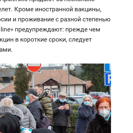
сверхнагрузку
для меня это челлендж
релет. Кроме иностранной вакцины,
сом»
рсии и проживание с разной степенью
line» предупреждают: прежде чем
цин в короткие сроки, следует
ами.