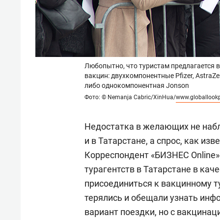
Любопытно, что туристам предлагается 
вакцин: двухкомпонентные Pfizer, AstraZe
либо однокомпонентная Jonson
Фото: © Nemanja Cabric/XinHua/
www.globallook
Недостатка в желающих не набл
и в Татарстане, а спрос, как из
Корреспондент «БИЗНЕС Online»
турагентств в Татарстане в кач
присоединиться к вакцинному т
терялись и обещали узнать инф
вариант поездки, но с вакцина