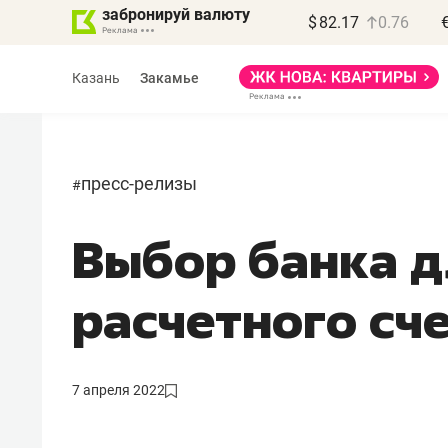
забронируй валюту
$
82.17
0.76
Казань
Закамье
пресс-релизы
#
Выбор банка д
Василь Мазитов
МАРТ
расчетного сч
«Не зная местных
правил, бизнес может
потерять минимум
7 апреля 2022
полгода»
Как бизнесу выйти на зарубежные