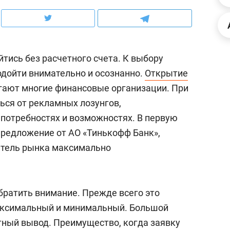
ов и
о трехкратном росте цен, дотошных
школьной формы о конт
клиентах и чудных запросах мастеров
налогах и развитии без 
тись без расчетного счета. К выбору
дойти внимательно и осознанно.
Открытие
ают многие финансовые организации. При
ься от рекламных лозунгов,
потребностях и возможностях. В первую
предложение от АО «Тинькофф Банк»,
итель рынка максимально
ндуем
Рекомендуем
братить внимание. Прежде всего это
терапевт «Фороса»:
Дизайнер-прораб Ната
аксимальный и минимальный. Большой
кторский невроз» –
Наседкина: «Ремонт вм
атный вывод. Преимущество, когда заявку
человек не считает
с мебелью за 2 миллион