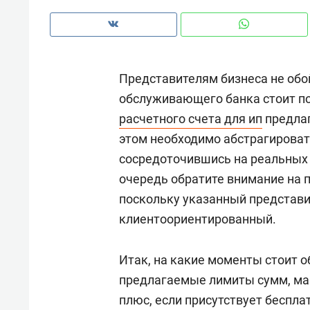
рынки, почему надо знать аксакал
чем интересен Оман?
Представителям бизнеса не обой
обслуживающего банка стоит по
расчетного счета для ип
предлаг
этом необходимо абстрагироват
сосредоточившись на реальных 
очередь обратите внимание на 
поскольку указанный представ
клиентоориентированный.
Рекомендуем
Рекоме
Итак, на какие моменты стоит о
Оставить шум за волной: как
Психо
предлагаемые лимиты сумм, м
строят тишину в казанском
«Дире
плюс, если присутствует беспл
ЖК «Заря»
когда 