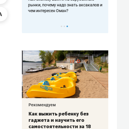
рафакте,
рынки, почему надо знать аксакалов и
о трехкратно
кредитов
чем интересен Оман?
клиентах и ч
Рекомендуем
Рекоме
лья
Как выжить ребенку без
Салих
есте
гаджета и научить его
«Если
а –
самостоятельности за 18
с мин