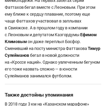
минмолодежи. На первых забегах серии
Фаттахов бегал вместе с Леоновым. При этом
ему ближе к сердцу плавание, поэтому еще
чаще Фаттахов участвовал в заплывах
в Свияжске. А в прошлом году в компании
с Леоновым и депутатом Казгордумы
Ефимом
Климовым
он даже переплыл Босфор.
Сменивший на посту министра Фаттахова
Тимур
Сулейманов
бегал в новой должности
на «Кроссе наций». Однако увлеченным бегуном
его тоже назвать сложно — в юности
Сулейманов занимался футболом.
Также достойны упоминания
В 2018 году 3 км на «Казанском марафоне»