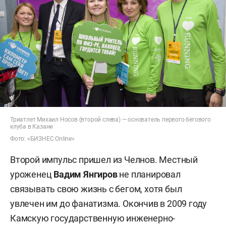
Триатлет Михаил Носов (второй слева) — основатель первого бегового
клуба в Казани
Фото: «БИЗНЕС Online»
Второй импульс пришел из Челнов. Местный
уроженец
Вадим Янгиров
не планировал
связывать свою жизнь с бегом, хотя был
увлечен им до фанатизма. Окончив в 2009 году
Камскую государственную инженерно-