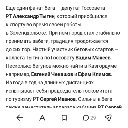
Еще один фанат бега — депутат Госсовета
РТ
Александр Тыгин
, который приобщился
к спорту во время своей работы
в Зеленодольске. При нем город стал стабильно
принимать забеги, традиция продолжается
до сих пор. Частый участник беговых стартов —
коллега Тыгина по Госсовету
Вадим Махеев
.
Несколько бегунов можно найти в Казгордуме —
например,
Евгений Чекашов
и
Ефим
Климов
.
Из года в год на длинных дистанциях
испытывает себя председатель госкомитета
по туризму РТ
Сергей Иванов
. Сильны в беге
также заместитель аппарата кабмина РТ
Сергей
Коростелев
и помощник президента РТ
Газинур
29
Бакиров
.