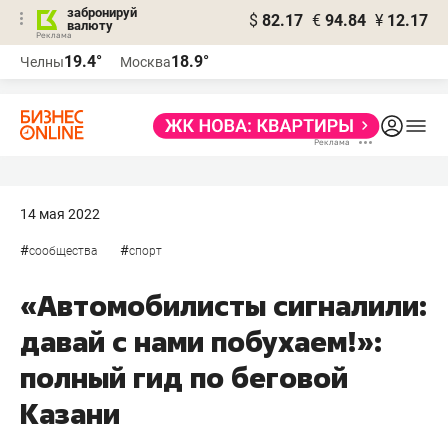
забронируй
$
82.17
€
94.84
¥
12.17
валюту
19.4°
18.9°
Челны
Москва
14 мая 2022
#
#
сообщества
спорт
«Автомобилисты сигналили:
давай с нами побухаем!»:
полный гид по беговой
Казани