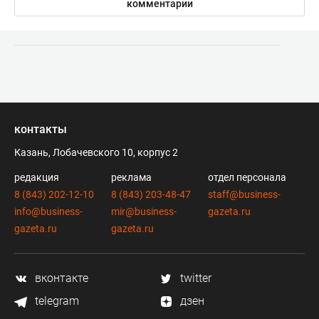
комментарии
контакты
Казань, Лобачевского 10, корпус 2
редакция
реклама
отдел персонала
8 (843) 202-12-10
8 (843) 203-48-47
staff@business-
info@business-
mir@business-
gazeta.ru
gazeta.ru
gazeta.ru
вконтакте
twitter
telegram
дзен