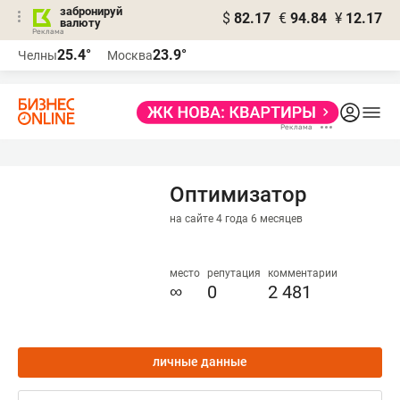
забронируй
$
82.17
€
94.84
¥
12.17
валюту
25.4°
23.9°
Челны
Москва
Оптимизатор
на сайте 4 года 6 месяцев
место
репутация
комментарии
∞
0
2 481
личные данные