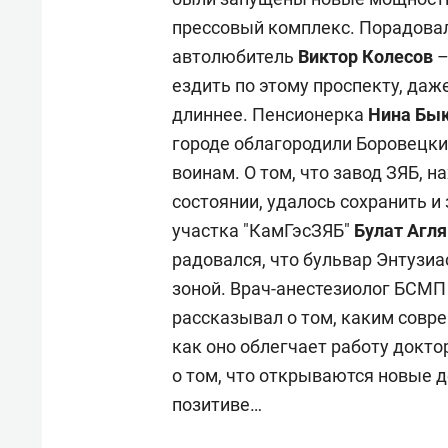
прессовый комплекс. Порадова
автолюбитель
Виктор Колесов
–
ездить по этому проспекту, даж
длиннее. Пенсионерка
Нина Бы
городе облагородили Боровецки
воинам. О том, что завод ЗЯБ, 
состоянии, удалось сохранить и
участка "КамГэсЗЯБ"
Булат Агл
радовался, что бульвар Энтузиа
зоной. Врач-анестезиолог БСМ
рассказывал о том, каким сов
как оно облегчает работу докт
о том, что открываются новые д
позитиве…