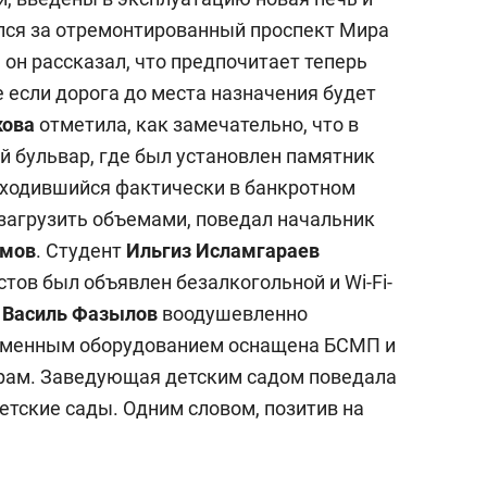
лся за отремонтированный проспект Мира
 он рассказал, что предпочитает теперь
е если дорога до места назначения будет
кова
отметила, как замечательно, что в
й бульвар, где был установлен памятник
находившийся фактически в банкротном
 загрузить объемами, поведал начальник
ямов
. Студент
Ильгиз Исламгараев
стов был объявлен безалкогольной и Wi-Fi-
П
Василь Фазылов
воодушевленно
ременным оборудованием оснащена БСМП и
орам. Заведующая детским садом поведала
етские сады. Одним словом, позитив на