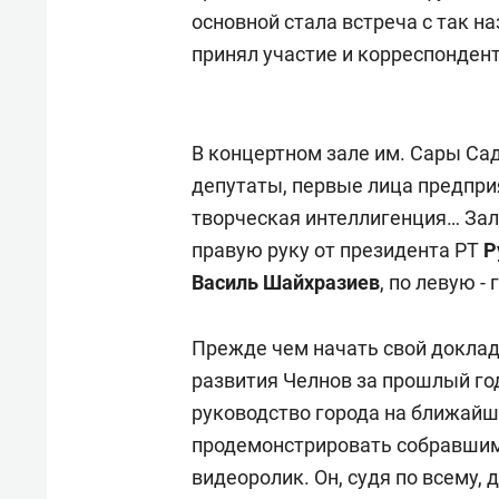
для меня это челлендж!»
дней
основной стала встреча с так н
принял участие и корреспондент
В концертном зале им. Сары Сад
депутаты, первые лица предпри
творческая интеллигенция… Зал 
правую руку от президента РТ
Р
Василь Шайхразиев
, по левую 
Прежде чем начать свой доклад
развития Челнов за прошлый год
руководство города на ближайш
продемонстрировать собравшим
видеоролик. Он, судя по всему,