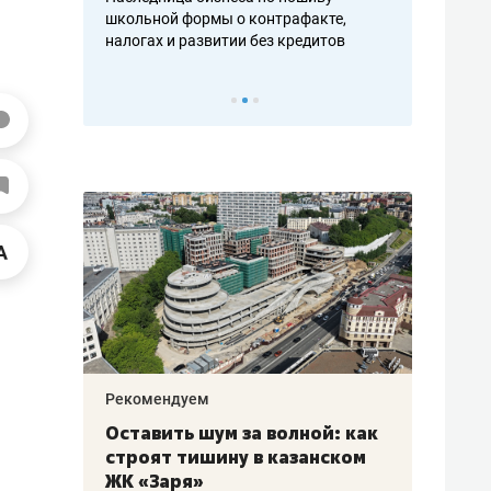
н, дотошных
школьной формы о контрафакте,
рынки, почем
осах мастеров
налогах и развитии без кредитов
чем интересе
Рекомендуем
Рекоме
в:
Оставить шум за волной: как
Психо
строят тишину в казанском
«Дире
щаться
ЖК «Заря»
когда