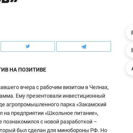
рынки, почему надо знать аксакалов и
о трехкратном росте це
чем интересен Оман?
клиентах и чудных запр
ИВ НА ПОЗИТИВЕ
авшего вчера с рабочим визитом в Челнах,
амма. Ему презентовали инвестиционный
аде агропромышленного парка «Закамский
ндуем
Рекомендуем
л на предприятии «Школьное питание»,
ыжить ребенку без
Салих хазрат Ибрагимо
е познакомился с новой разработкой –
а и научить его
«Если меня не услышат
торый был сделан для минобороны РФ. Но
тоятельности за 18
с минбара – буду обра