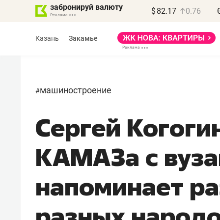
забронируй валюту
$
82.17
0.76
Казань
Закамье
машиностроение
#
Сергей Когоги
КАМАЗа с вуз
напоминает ра
разных народ