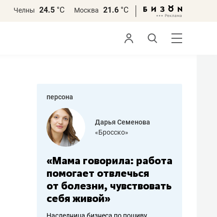
24.5
°С
21.6
°С
Челны
Москва
персона
бодец
Дарья Семенова
 решения»
«Бросско»
«Мама говорила: работа
«Не зна
вообще,
помогает отвлечься
правил,
от болезни, чувствовать
потерят
себя живой»
полгода
ирмы
Наследница бизнеса по пошиву
Как бизнесу 