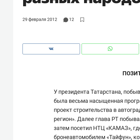
29 февраля 2012
12
ПОЗИТ
У президента Татарстана, побыв
была весьма насыщенная прогр
проект строительства в автогр
Рекомендуем
Рекоме
регион». Далее глава РТ побыва
а»:
Дизайнер-прораб Наталья
Как в
затем посетил НТЦ «КАМАЗ», гд
 –
Наседкина: «Ремонт вместе
гаджет
ет
с мебелью за 2 миллиона –
бронеавтомобилем «Тайфун», ко
самос