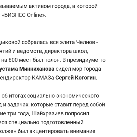
с вершины горы»
азываемым активом города, в которой
 «БИЗНЕС Online».
ыковой собралась вся элита Челнов -
ятий и ведомств, директора школ,
на 800 мест был полон. В президиуме по
устама Минниханова
сидел мэр города
- гендиректор КАМАЗа
Сергей Когогин
.
 об итогах социально-экономического
 и задачах, которые ставит перед собой
ие три года, Шайхразиев попросил
ся специально подготовленный
 должен был акцентировать внимание