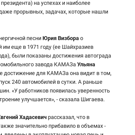
президента) на успехах и наиболее
даже прорывных, задачах, которые нашли
энергичной песни
Юрия Визбора
о
 им еще в 1971 году (ее Шайхразиев
ода), были показаны достижения автограда
томобильного завода КАМАЗа
Ульяна
ое достижение для КАМАЗа она видит в том,
пуск 240 автомобилей в сутки. А раньше
шин. «У работников появилась уверенность
строение улучшается», - сказала Шигаева.
Евгений Хадасевич
рассказал, что в
также значительно прибавило в объемах -
, введены в эксплуатацию новая печь и