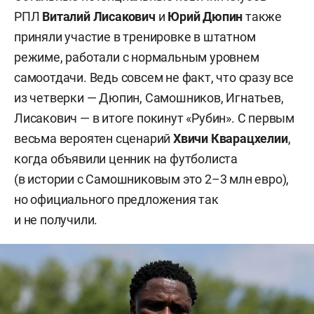
РПЛ
Виталий Лисакович
и
Юрий Дюпин
также
приняли участие в тренировке в штатном
режиме, работали с нормальным уровнем
самоотдачи. Ведь совсем не факт, что сразу все
из четверки — Дюпин, Самошников, Игнатьев,
Лисакович — в итоге покинут «Рубин». С первым
весьма вероятен сценарий
Хвичи Кварацхелии
,
когда объявили ценник на футболиста
(в истории с Самошниковым это 2–3 млн евро),
но официального предложения так
и не получили.