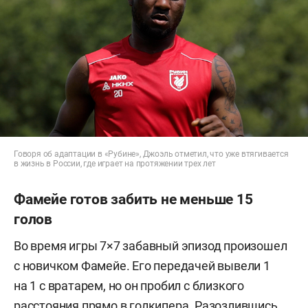
Говоря об адаптации в «Рубине», Джоэль отметил, что уже втягивается
в жизнь в России, где играет на протяжении трех лет
Фамейе готов забить не меньше 15
голов
Во время игры 7×7 забавный эпизод произошел
с новичком Фамейе. Его передачей вывели 1
на 1 с вратарем, но он пробил с близкого
расстояния прямо в голкипера. Разозлившись,