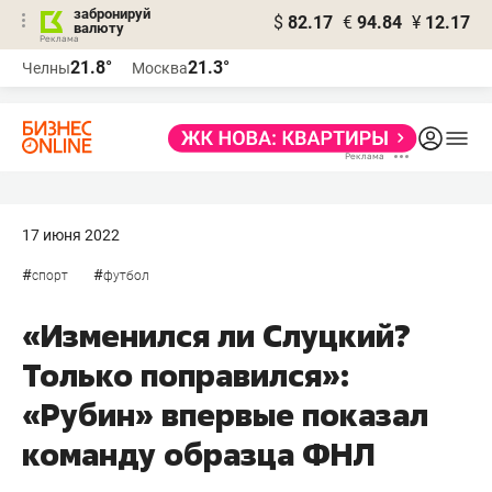
забронируй
$
82.17
€
94.84
¥
12.17
валюту
21.8°
21.3°
Челны
Москва
17 июня 2022
#
#
спорт
футбол
«Изменился ли Слуцкий?
Только поправился»:
«Рубин» впервые показал
команду образца ФНЛ