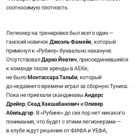
соотносимую плотность.
Легионер на тренировке был всего один —
ганский новичок
Джоэль Фамейе
, который
примкнул к «Рубину» буквально накануне.
Отсутствовал
Дарко Йевтич
, присоединившийся
к команде после аренды в АЕКе,
не было
Монтассара Тальби
, который
до недавнего времени играл за сборную Туниса.
Пока не приехали скандинавы
Андерс
Дрейер
,
Сеад Хакшабанович
и
Оливер
Абильдгор
. В «Рубине» до сих пор нет никакого
понимания, что будет с этими легионерами —
в клубе ждут решения от ФИФА и УЕФА,