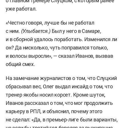
о главном тренере Слуцком, с которым ранее
уже работал.
«Честно говоря, лучше бы не работал
с ним.
(Улыбается.)
Был у него в Самаре,
и в сборной удалось поработать. Изменился ли
он? Да нисколько, чуть поправился только,
и волосы выросли», — сказал Иванов, вызвав
общий смех.
На замечание журналистов о том, что Слуцкий
сбрасывал вес, Олег выдал инсайд о том, что
тренер якобы носил корсет. Кроме шуток,
Иванов рассказал о том, что мог продолжить
карьеру в РПЛ, и объяснил, почему этого
не сделал: «Да, в премьер-лиге были варианты,
но если бы третий год боролся за выживание,