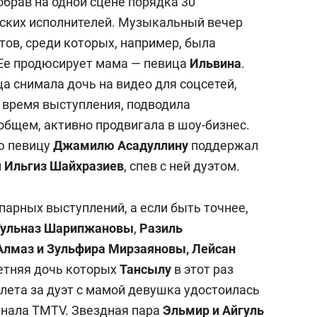
обрав на одной сцене порядка 30
рских исполнителей. Музыкальный вечер
тов, среди которых, например, была
 Ее продюсирует мама — певица
Ильвина
.
а снимала дочь на видео для соцсетей,
о время выступления, подводила
общем, активно продвигала в шоу-бизнес.
ю певицу
Джамилю Асадуллину
поддержал
н
Ильгиз Шайхразиев
, спев с ней дуэтом.
 парных выступлений, а если быть точнее,
 Гульназ Шарипжановы
,
Разиль
Алмаз и Зульфира Мирзаяновы, Лейсан
летняя дочь которых
Тансылу
в этот раз
 лета за дуэт с мамой девушка удостоилась
анала TMTV. Звездная пара
Эльмир и Айгуль