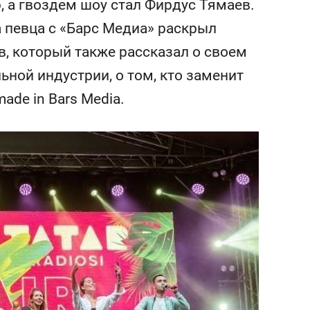
р, а гвоздем шоу стал Фирдус Тямаев.
сверхнагрузку
для меня это челлендж
сом»
 певца с «Барс Медиа» раскрыл
в, который также рассказал о своем
ной индустрии, о том, кто заменит
ade in Bars Media.