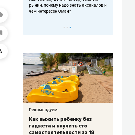
рафакте,
рынки, почему надо знать аксакалов и
о трехкратно
кредитов
чем интересен Оман?
клиентах и ч
Рекомендуем
Рекоме
лья
Как выжить ребенку без
Салих
есте
гаджета и научить его
«Если
а –
самостоятельности за 18
с мин