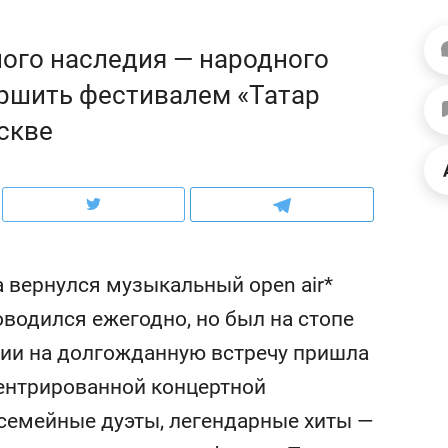
ов и
о трехкратном росте цен, дотошных
школьной формы о конт
клиентах и чудных запросах мастеров
налогах и развитии без 
ного наследия — народного
ршить фестивалем «Татар
скве
 вернулся музыкальный open air*
роводился ежегодно, но был на стопе
ции на долгожданную встречу пришла
ндуем
Рекомендуем
ентрированной концертной
терапевт «Фороса»:
Дизайнер-прораб Ната
кторский невроз» –
Наседкина: «Ремонт вм
семейные дуэты, легендарные хиты —
человек не считает
с мебелью за 2 миллион