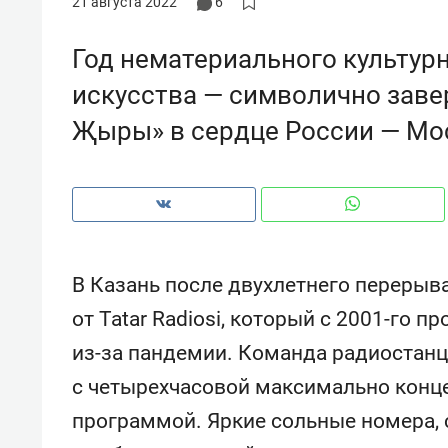
21 августа 2022
6
рынки, почему надо знать аксакал
чем интересен Оман?
Год нематериального культур
искусства — символично заве
Җыры» в сердце России — Мо
В Казань после двухлетнего перерыва
от Tatar Radiosi, который с 2001-го п
из-за пандемии. Команда радиостан
Рекомендуем
Рекоме
с четырехчасовой максимально конц
Оставить шум за волной: как
Психо
строят тишину в казанском
«Дире
программой. Яркие сольные номера, 
ЖК «Заря»
когда 