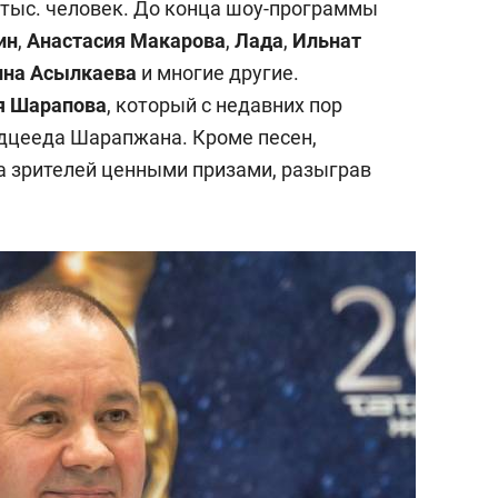
 тыс. человек. До конца шоу-программы
ин
,
Анастасия Макарова
,
Лада
,
Ильнат
ина Асылкаева
и многие другие.
я Шарапова
, который с недавних пор
рдцееда Шарапжана. Кроме песен,
а зрителей ценными призами, разыграв