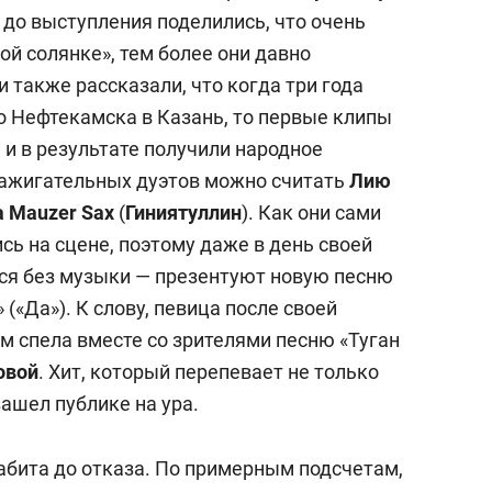
 до выступления поделились, что очень
й солянке», тем более они давно
ни также рассказали, что когда три года
о Нефтекамска в Казань, то первые клипы
 и в результате получили народное
зажигательных дуэтов можно считать
Лию
а Mauzer Sax
(
Гиниятуллин
). Как они сами
ись на сцене, поэтому даже в день своей
тся без музыки — презентуют новую песню
(«Да»). К слову, певица после своей
 спела вместе со зрителями песню «Туган
овой
. Хит, который перепевает не только
зашел публике на ура.
бита до отказа. По примерным подсчетам,