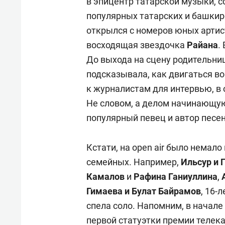
в эпицентр татарской музыки, с
популярных татарских и башки
открылся с номеров юных артис
восходящая звездочка
Райана
.
До выхода на сцену родительниц
подсказывала, как двигаться в
к журналистам для интервью, в 
Не словом, а делом начинающу
популярный певец и автор песе
Кстати, на оpen air было немало
семейных. Например,
Ильсур и
Камалов
и
Рафина Ганиуллина
,
Гимаева и Булат Байрамов
, 16-
спела соло. Напомним, в начале
первой статуэтки премии телек