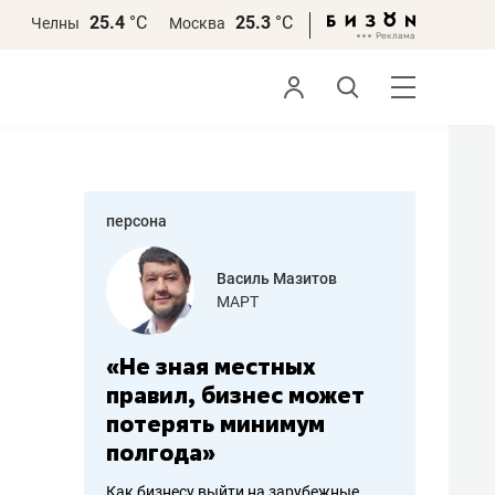
25.4
°С
25.3
°С
Челны
Москва
персона
еменова
Василь Мазитов
»
МАРТ
а: работа
«Не зная местных
«Мне лу
ечься
правил, бизнес может
не зара
вствовать
потерять минимум
чем пот
полгода»
репутац
пошиву
Как бизнесу выйти на зарубежные
Владелец от