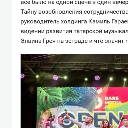
все было на одной сцене в один вече
свою 
стрес
Тайну возобновления сотрудничества
руководитель холдинга Камиль Гарае
видении развития татарской музыкаль
Элвина Грея на эстраде и что значит m