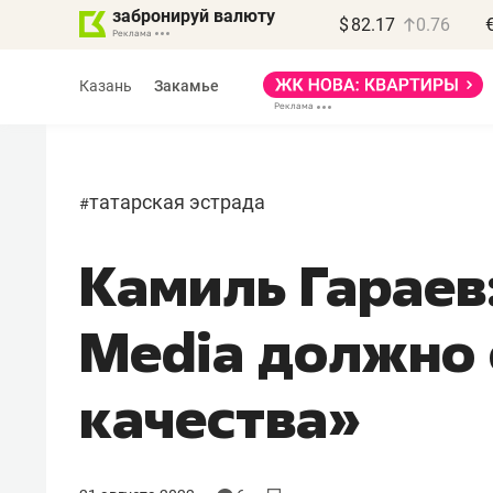
забронируй валюту
$
82.17
0.76
Казань
Закамье
татарская эстрада
#
Камиль Гараев:
Василь Мазитов
МАРТ
Media должно 
«Не зная местных
правил, бизнес может
качества»
потерять минимум
полгода»
Как бизнесу выйти на зарубежные