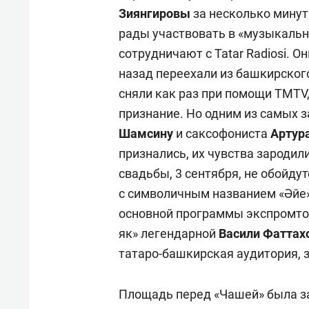
Зиянгировы
за несколько минут
рады участвовать в «музыкально
сотрудничают с Tatar Radiosi. О
назад переехали из башкирског
сняли как раз при помощи TMTV,
признание. Но одним из самых 
Шамсину
и саксофониста
Артур
признались, их чувства зародил
свадьбы, 3 сентября, не обойду
с символичным названием «Әйе» 
основной программы экспромтом
як» легендарной
Васили Фаттах
татаро-башкирская аудитория, 
Площадь перед «Чашей» была за